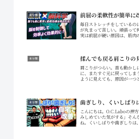
前屈の柔軟性が簡単に
未分類
毎日ストレッチをしているの
が丸まって苦しい。頑張って
実は前屈が硬い原因は、筋肉の
揉んでも戻る肩こりの
未分類
肩こりがつらい。首も動かし
に、またすぐ元に戻ってしま
ように見えても、原因が一つと
歯ぎしり、くいしばり
未分類
こんにちは。O.C.Labo
みしめていた気がする」そん
ね。くいしばりや歯ぎしりは、