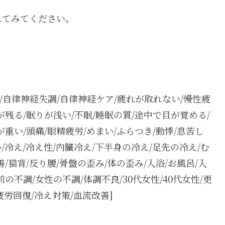
れてみてください。
れ/自律神経失調/自律神経ケア/疲れが取れない/慢性疲
が残る/眠りが浅い/不眠/睡眠の質/途中で目が覚める/
が重い/頭痛/眼精疲労/めまい/ふらつき/動悸/息苦し
/冷え/冷え性/内臓冷え/下半身の冷え/足先の冷え/む
/猫背/反り腰/骨盤の歪み/体の歪み/入浴/お風呂/入
の不調/女性の不調/体調不良/30代女性/40代女性/更
疲労回復/冷え対策/血流改善]