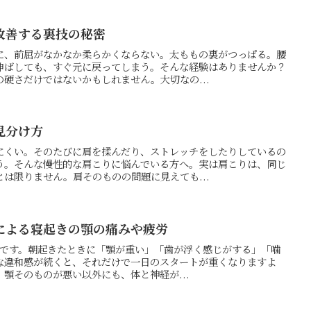
改善する裏技の秘密
に、前屈がなかなか柔らかくならない。太ももの裏がつっぱる。腰
伸ばしても、すぐ元に戻ってしまう。そんな経験はありませんか？
硬さだけではないかもしれません。大切なの...
見分け方
にくい。そのたびに肩を揉んだり、ストレッチをしたりしているの
う。そんな慢性的な肩こりに悩んでいる方へ。実は肩こりは、同じ
は限りません。肩そのものの問題に見えても...
による寝起きの顎の痛みや疲労
の押方です。朝起きたときに「顎が重い」「歯が浮く感じがする」「噛
な違和感が続くと、それだけで一日のスタートが重くなりますよ
顎そのものが悪い以外にも、体と神経が...