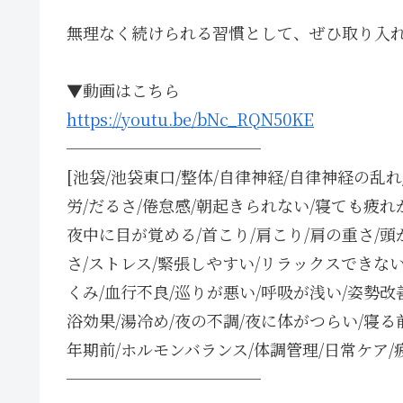
無理なく続けられる習慣として、ぜひ取り入
▼動画はこちら
https://youtu.be/bNc_RQN50KE
────────────
[池袋/池袋東口/整体/自律神経/自律神経の乱
労/だるさ/倦怠感/朝起きられない/寝ても疲れ
夜中に目が覚める/首こり/肩こり/肩の重さ/頭
さ/ストレス/緊張しやすい/リラックスできない
くみ/血行不良/巡りが悪い/呼吸が浅い/姿勢改善
浴効果/湯冷め/夜の不調/夜に体がつらい/寝る前
年期前/ホルモンバランス/体調管理/日常ケア/
────────────