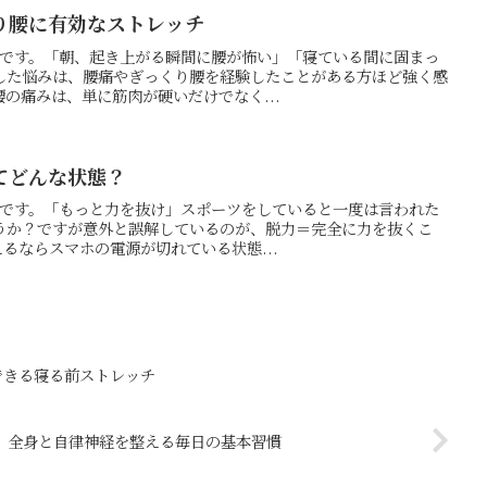
り腰に有効なストレッチ
の押方です。「朝、起き上がる瞬間に腰が怖い」「寝ている間に固まっ
した悩みは、腰痛やぎっくり腰を経験したことがある方ほど強く感
の痛みは、単に筋肉が硬いだけでなく...
てどんな状態？
の押方です。「もっと力を抜け」スポーツをしていると一度は言われた
うか？ですが意外と誤解しているのが、脱力＝完全に力を抜くこ
えるならスマホの電源が切れている状態...
できる寝る前ストレッチ
全身と自律神経を整える毎日の基本習慣