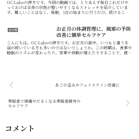
O.C.Laboの押方です。今回の動画では、とりあえず毎日これだけや
っておけば全身の状態が整いやすくなるストレッチを紹介していま
す。難しいことはなく、毎朝、1日の始まりに行うだけ。続けること
で、自然と良い身体の状態や使い方が身についていきま...
お正月の体調管理に、風邪の予防
未分類
改善に簡単セルフケア
こんにちは。O.C.Laboの押方です。お正月の最中、いつもと違う生
活が続いている方も多いのではないでしょうか。この時期は、食事や
睡眠のリズムが変わったり、家事や移動が増えたりすることで、疲れ
や自律神経の乱れから不調を感じやすくなる傾向があ...
あごの歪みやフェイスライン改善に
寒暖差で頭痛やだるくなる寒暖差疲労の
セルフケア
コメント