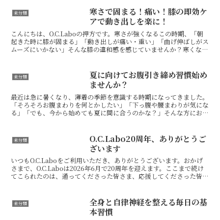
が、脱力＝完全に力を抜くこと。それだ
と“弛緩”です。例えるならスマホの電源
寒さで固まる！痛い！膝の即効ケ
未分類
が切れている状態...
アで動き出しを楽に！
こんにちは、O.C.Laboの押方です。寒さが強くなるこの時期、「朝
起きた時に膝が固まる」「動き出しが痛い・重い」「曲げ伸ばしがス
ムーズにいかない」そんな膝の違和感を感じていませんか？寒くなる
と筋肉や関節まわりは無意識に力が入りやすく、血流...
夏に向けてお腹引き締め習慣始め
未分類
ませんか？
最近は急に暑くなり、薄着の季節を意識する時期になってきました。
「そろそろお腹まわりを何とかしたい」「下っ腹や腰まわりが気にな
る」「でも、今から始めても夏に間に合うのかな？」そんな方におす
すめなのが、今回のOCLストレッチです。お腹が出て見え...
O.C.Labo20周年、ありがとうご
未分類
ざいます
いつもO.C.Laboをご利用いただき、ありがとうございます。おかげ
さまで、O.C.Laboは2026年6月で20周年を迎えます。ここまで続け
てこられたのは、通ってくださった皆さま、応援してくださった皆さ
まのおかげです。本当にありがとうござ...
全身と自律神経を整える毎日の基
未分類
本習慣