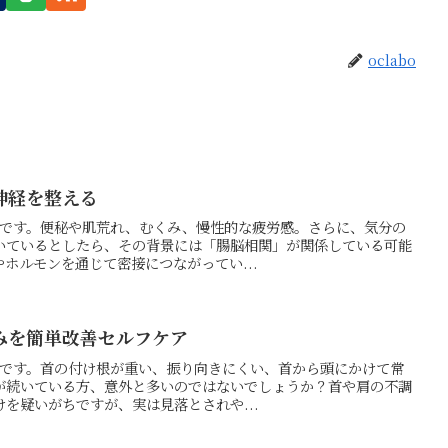
oclabo
神経を整える
の押方です。便秘や肌荒れ、むくみ、慢性的な疲労感。さらに、気分の
いているとしたら、その背景には「腸脳相関」が関係している可能
ホルモンを通じて密接につながってい...
みを簡単改善セルフケア
の押方です。首の付け根が重い、振り向きにくい、首から頭にかけて常
が続いている方、意外と多いのではないでしょうか？首や肩の不調
を疑いがちですが、実は見落とされや...