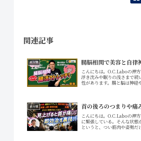
関連記事
腸脳相関で美容と自律
未分類
こんにちは。O.C.Labo
浮き沈みや眠りの浅さまで続
性があります。腸と脳は神経や
首の後ろのつまりや痛
未分類
こんにちは。O.C.Labo
に緊張している。そんな状態
というと、つい筋肉や姿勢だけ