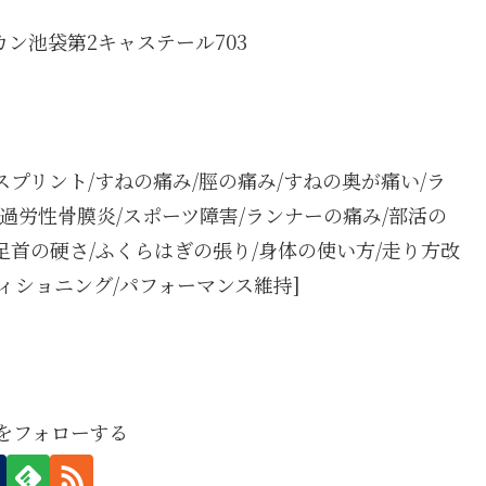
カン池袋第2キャステール703
シンスプリント/すねの痛み/脛の痛み/すねの奥が痛い/ラ
過労性骨膜炎/スポーツ障害/ランナーの痛み/部活の
/足首の硬さ/ふくらはぎの張り/身体の使い方/走り方改
ディショニング/パフォーマンス維持]
boをフォローする