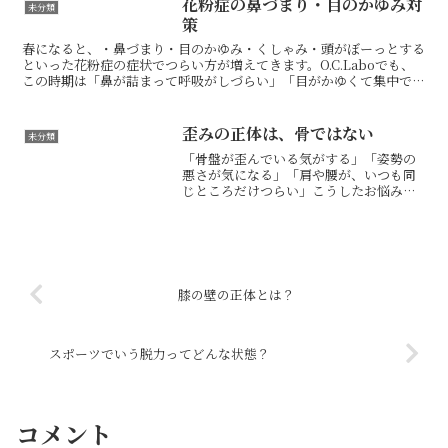
花粉症の鼻づまり・目のかゆみ対
未分類
策
春になると、・鼻づまり・目のかゆみ・くしゃみ・頭がぼーっとする
といった花粉症の症状でつらい方が増えてきます。O.C.Laboでも、
この時期は「鼻が詰まって呼吸がしづらい」「目がかゆくて集中でき
ない」というご相談がとても多くなります。こうした...
歪みの正体は、骨ではない
未分類
「骨盤が歪んでいる気がする」「姿勢の
悪さが気になる」「肩や腰が、いつも同
じところだけつらい」こうしたお悩みを
持つ方は少なくありません。ただ、一般
的に言われる“身体の歪み”は、骨そのも
のが曲がったり、ねじれたりしているこ
とを指すわけではありま...
膝の壁の正体とは？
スポーツでいう脱力ってどんな状態？
コメント