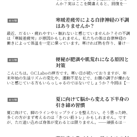
んか？実はここを間違えると、回復を早
めるどころか、かえって長引かせてしま
うこともあります。判断の目安はとても
シンプルです。何もしていなくてもズキ
寒暖差疲労による自律神経の不調
未分類
ズキ痛む。熱っぽい。赤い...
はありませんか？
最近、だるい・疲れやすい・眠れないと感じていませんか？その不調
は「寒暖差疲労」が原因かもしれません。私たちの体は自律神経の
働きによって体温を一定に保っています。寒ければ熱を作り、暑けれ
ば汗をかいて下げる。この調整を常に自動で行っています。し...
便秘が肥満や肌荒れになる原因と
未分類
対策
こんにちは。O.C.Laboの押方です。寒い日が続いておりますが、年
末年始の生活リズムの変化や、運動不足などで、お腹の調子が優れな
いと感じている方もいらっしゃるのではないでしょうか？今回は【便
秘】【肌荒れ】【太りやすさ】といったお悩みが、な...
夏に向けて脳から変える下半身の
未分類
引き締め習慣
夏に向けて、脚のラインやヒップラインを整えたい。そう思った時、
多くの方がまず考えるのは「きつい筋トレ」かもしれません。です
が、ただ追い込めば身体が変わるとは限りません。──頑張るほ
ど、クセが強くなる疲れるまで頑張りすぎると、脳は安全を優先し...