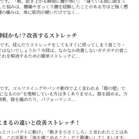
の押方です。「朝、起き上がる瞬間に腰が怖い」「寝ている間に固まっ
した悩みは、腰痛やぎっくり腰を経験したことがある方ほど強く感
の痛みは、単に筋肉が硬いだけでなく...
神経かも!？改善するストレッチ
の押方です。揉んだりストレッチをしてもすぐに戻ってしまう首こり・
ではないでしょうか？今回は、なかなか改善しないガチガチの首こ
れを解消するための簡単ストレッチに...
の押方です。ゴルフスイングやパンチ動作でよく言われる「膝の壁」で
壁になるのか”を理解している方は多くありません。膝を固める。力
果、膝を痛めたり、パフォーマンス...
こまるの違いと改善ストレッチ！
っとコンパクトに動け」「動きを小さくしろ」と言われたことはあ
合、この言葉を「体を縮こめること」だと勘違いしてしまいます。