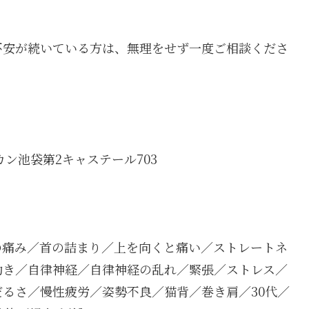
不安が続いている方は、無理をせず一度ご相談くださ
カン池袋第2キャステール703
の痛み／首の詰まり／上を向くと痛い／ストレートネ
動き／自律神経／自律神経の乱れ／緊張／ストレス／
るさ／慢性疲労／姿勢不良／猫背／巻き肩／30代／