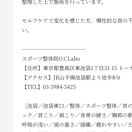
整理した上で施術を行っています。
セルフケアで変化を感じた方、慢性的な首の
い。
────────────
スポーツ整体院O.CLabo
【住所】東京都豊島区東池袋1丁目31-15 トー
【アクセス】JR山手線池袋駅より徒歩8分
【TEL】03-3984-5425
［池袋／池袋東口／整体／スポーツ整体／首
ック／首こり／肩こり／背骨の硬さ／胸郭の
呼吸が浅い／頭の重さ／頭痛／疲れやすい／だ