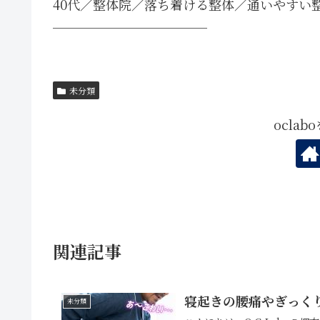
40代／整体院／落ち着ける整体／通いやすい
────────────
未分類
ocla
関連記事
寝起きの腰痛やぎっく
未分類