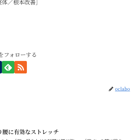
整体／根本改善］
boをフォローする
oclabo
り腰に有効なストレッチ