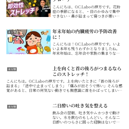
こんにちは、O.C.Laboの押方です。花粉
症の季節になると、・目のかゆみで集中
できない・鼻が詰まって寝つきが悪い・
くしゃみや鼻水が止まらないこんな症状
で悩んでいる方も多いと思います。今回
ご紹介する動画では、花粉症による【目
年末年始の内臓疲労の予防改善
未分類
のかゆみ】【鼻づ...
に！
こんにちは！O.C.Laboの押方です。いよ
いよ本年も残りわずかとなりましたね。
年末年始は、忘年会や家族の集まりなど
で食べ過ぎ・飲み過ぎが続きやすい時期
です。「お腹が重い」「体がだるい」
「寝ても疲れが抜けない」そんな不調を
上を向くと首の後ろがつまるなら
未分類
感じている方は、内...
このストレッチ！
こんにちは。O.C.Laboの押方です。上を向いたときに「首の後ろが
詰まる」「途中で止まってしまう」「痛みが出そうで怖い」そんな感
覚があると、日常の何気ない動きでも無意識に首をかばってしまいま
すよね。このタイプの首の不調は、首そのものが硬い...
二日酔いの吐き気を整える
未分類
飲み会の翌朝、吐き気やムカつきで動け
ない。水を飲むのもしんどい。そんな二
日酔いのつらさに困った経験はないでし
ょうか。二日酔いの不調は、単に「お酒