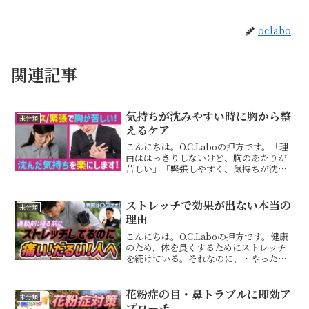
oclabo
関連記事
気持ちが沈みやすい時に胸から整
未分類
えるケア
こんにちは。O.C.Laboの押方です。「理
由ははっきりしないけど、胸のあたりが
苦しい」「緊張しやすく、気持ちが沈み
やすい」「深呼吸しようとしても、うま
く息が入らない」こうした感覚は、忙し
さやストレスが続く方ほど感じやすいも
ストレッチで効果が出ない本当の
未分類
のです。気分の問...
理由
こんにちは。O.C.Laboの押方です。健康
のため、体を良くするためにストレッチ
を続けている。それなのに、・やった後
に体がだるくなる・力が入りにくい・逆
に痛みや違和感が出るそんな経験はあり
ませんか？実はそれ「ストレッチのやり
花粉症の目・鼻トラブルに即効ア
未分類
方」そのものが原...
プローチ