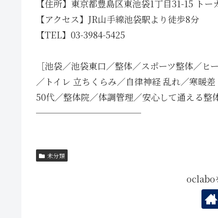
【住所】東京都豊島区東池袋1丁目31-15 トー
【アクセス】JR山手線池袋駅より徒歩8分
【TEL】03-3984-5425
［池袋／池袋東口／整体／スポーツ整体／ヒー
／トイレ 立ちくらみ／自律神経 乱れ／寒暖差
50代／整体院／体調管理／安心して通える整
────────────
未分類
ocla