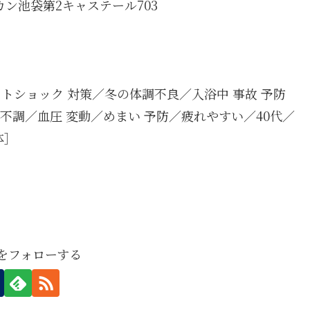
カン池袋第2キャステール703
トショック 対策／冬の体調不良／入浴中 事故 予防
 不調／血圧 変動／めまい 予防／疲れやすい／40代／
体］
boをフォローする