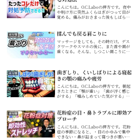
こんにちは。O.C.Laboの押方です。夜中
や明け方に突然ふくらはぎがつって目が
覚める。痛みがおさまった後もしばらく
違和感が残る。そんな経験、一度はある
のではないでしょうか？足がつる症状は
運動後だけでなく、「特に何もしていな
揉んでも戻る肩こりに
未分類
いのに寝ている時...
マッサージをしても、その時だけ。デス
クワークやスマホの後に、また首や肩が
重くなる。そんな、しつこい肩こりに悩
んでいませんか？肩こりというと、つい
肩の筋肉だけをほぐしたくなります。し
かし、何度も戻ってしまう場合、肩その
ものよりも「肩甲骨・肋骨...
歯ぎしり、くいしばりによる寝起
未分類
きの顎の痛みや疲労
こんにちは。O.C.Laboの押方です。朝起
きたときに「顎が重い」「歯が浮く感じ
がする」「噛みしめていた気がする」そ
んな違和感が続くと、それだけで一日の
スタートが重くなりますよね。くいしば
りや歯ぎしりは、顎そのものが悪い以外
花粉症の目・鼻トラブルに即効ア
未分類
にも、体と神経が...
プローチ
こんにちは、O.C.Laboの押方です。花粉
症の季節になると、・目のかゆみで集中
できない・鼻が詰まって寝つきが悪い・