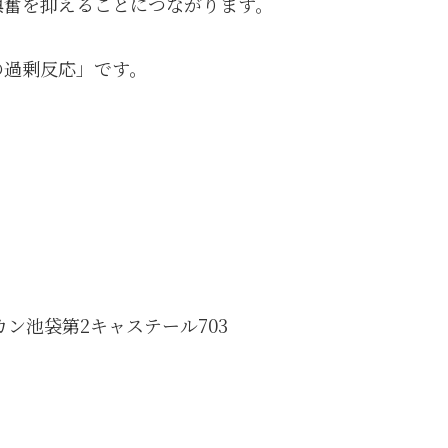
興奮を抑えることにつながります。
の過剰反応」です。
。
カン池袋第2キャステール703