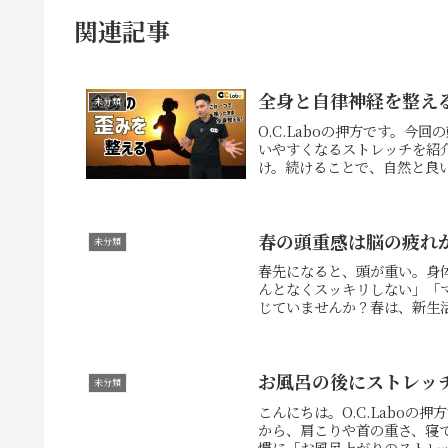
関連記事
全身と自律神経を整え
未分類
O.C.Laboの押方です。
いやすくなるストレッチを紹
け。続けることで、自然と良い
春の頭重感は脳の疲れ
未分類
春先になると、頭が重い。身
んとなくスッキリしない」「
じていませんか？春は、新生活
お風呂の後にストレッ
未分類
こんにちは。O.C.Labo
から、肩こりや首の重さ、寝
慣に「お風呂上がりのストレッ