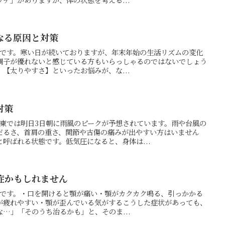
なる原因と対策
の押方です。寒い日が続いておりますが、年末年始の生活リズムの変化
調子が優れないと感じている方もいらっしゃるのではないでしょう
【太りやすさ】といったお悩みが、な...
対策
関東では明日3日朝に雨風のピークが予想されています。雨や台風の
だるさ、首肩の重さ、関節や古傷の痛みが出やすい方はいません
呼ばれる状態です。低気圧になると、身体は...
症かもしれません
の押方です。・口を開けると顎が痛い・顎がカクカク鳴る、引っかかる
が疲れやすい・顎が歪んでいる気がするこうした症状があっても、
…」「そのうち治るかも」と、そのま...