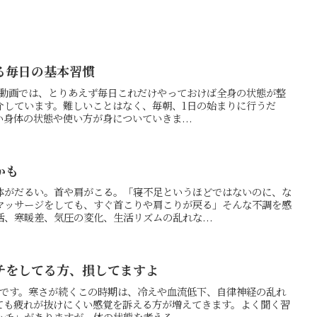
る毎日の基本習慣
今回の動画では、とりあえず毎日これだけやっておけば全身の状態が整
介しています。難しいことはなく、毎朝、1日の始まりに行うだ
身体の状態や使い方が身についていきま...
かも
体がだるい。首や肩がこる。「寝不足というほどではないのに、な
マッサージをしても、すぐ首こりや肩こりが戻る」そんな不調を感
、寒暖差、気圧の変化、生活リズムの乱れな...
チをしてる方、損してますよ
の押方です。寒さが続くこの時期は、冷えや血流低下、自律神経の乱れ
ても疲れが抜けにくい感覚を訴える方が増えてきます。よく聞く習
チ」がありますが、体の状態を考える...