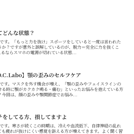
てどんな状態？
の押方です。「もっと力を抜け」スポーツをしていると一度は言われた
うか？ですが意外と誤解しているのが、脱力＝完全に力を抜くこ
えるならスマホの電源が切れている状態...
.C.Labo】顎の歪みのセルフケア
の押方です。マスクを外す機会が増え、「顎の歪みやフェイスラインの
ける時に顎がカクカク鳴る・痛む」といったお悩みを抱えている方
今回は、顔の歪みや顎関節症でお悩み...
チをしてる方、損してますよ
の押方です。寒さが続くこの時期は、冷えや血流低下、自律神経の乱れ
ても疲れが抜けにくい感覚を訴える方が増えてきます。よく聞く習