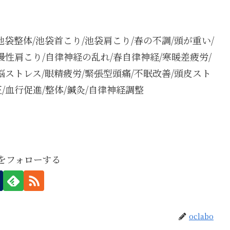
/池袋整体/池袋首こり/池袋肩こり/春の不調/頭が重い/
慢性肩こり/自律神経の乱れ/春自律神経/寒暖差疲労/
脳ストレス/眼精疲労/緊張型頭痛/不眠改善/頭皮スト
/血行促進/整体/鍼灸/自律神経調整
boをフォローする
oclabo