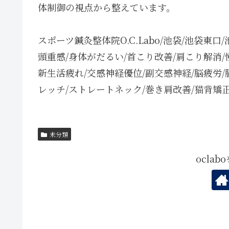
体制御の視点から整えています。
スポーツ鍼灸整体院O.C.Labo/池袋/池袋東口
頭重感/身体がだるい/首こり改善/肩こり解消/
新生活疲れ/交感神経優位/副交感神経/脳疲労/
レッチ/ストレートネック/巻き肩改善/猫背矯正
未分類
ocla