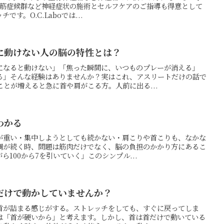
は梨状筋症候群など神経症状の施術とセルフケアのご指導も得意として
す。O.C.Laboでは...
に動けない人の脳の特性とは？
になると動けない」「焦った瞬間に、いつものプレーが消える」
る」そんな経験はありませんか？実はこれ、アスリートだけの話で
とが増えると急に首や肩がこる方。人前に出る...
わかる
が重い・集中しようとしても続かない・肩こりや首こりも、なかな
調が続く時、問題は筋肉だけでなく、脳の負担のかかり方にあるこ
100から7を引いていく」このシンプル...
だけで動かしていませんか？
首が詰まる感じがする。ストレッチをしても、すぐに戻ってしま
は「首が硬いから」と考えます。しかし、首は首だけで動いている