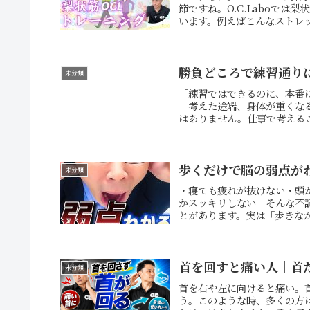
節ですね。O.C.Laboで
います。例えばこんなストレッチで
勝負どころで練習通り
未分類
「練習ではできるのに、本番
「考えた途端、身体が重くな
はありません。仕事で考えるこ
歩くだけで脳の弱点が
未分類
・寝ても疲れが抜けない・頭
かスッキリしない そんな不
とがあります。実は「歩きながら
首を回すと痛い人｜首
未分類
首を右や左に向けると痛い。
う。このような時、多くの方