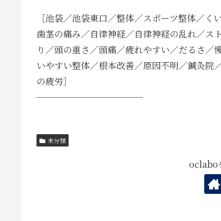
［池袋／池袋東口／整体／スポーツ整体／く
歯茎の痛み／自律神経／自律神経の乱れ／ス
り／頭の重さ／頭痛／疲れやすい／だるさ／慢
いやすい整体／根本改善／原因不明／鍼灸院
の疲労］
────────────
未分類
ocla