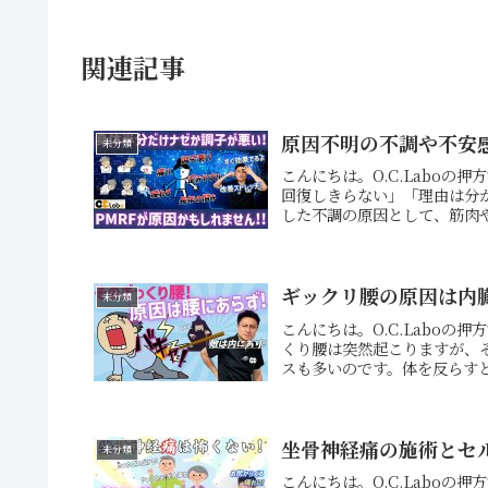
関連記事
原因不明の不調や不安
未分類
こんにちは。O.C.Labo
回復しきらない」「理由は分
した不調の原因として、筋肉や
ギックリ腰の原因は内
未分類
こんにちは。O.C.Labo
くり腰は突然起こりますが、
スも多いのです。体を反らすと
坐骨神経痛の施術とセ
未分類
こんにちは。O.C.Labo