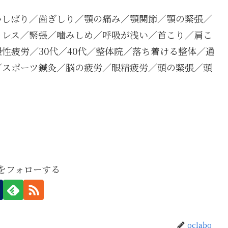
いしばり／歯ぎしり／顎の痛み／顎関節／顎の緊張／
トレス／緊張／噛みしめ／呼吸が浅い／首こり／肩こ
性疲労／30代／40代／整体院／落ち着ける整体／通
／スポーツ鍼灸／脳の疲労／眼精疲労／頭の緊張／頭
boをフォローする
oclabo