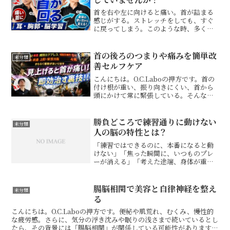
首を右や左に向けると痛い。首が詰まる
感じがする。ストレッチをしても、すぐ
に戻ってしまう。このような時、多くの
方は「首が硬いから」と考えます。しか
し、首は首だけで動いているわけではあ
りません。手や足を動かす時も、体幹が
首の後ろのつまりや痛みを簡単改
未分類
うまく使えているかで動き...
善セルフケア
こんにちは。O.C.Laboの押方です。首の
付け根が重い、振り向きにくい、首から
頭にかけて常に緊張している。そんな状
態が続いている方、意外と多いのではな
いでしょうか？首や肩の不調というと、
つい筋肉や姿勢だけを疑いがちですが、
勝負どころで練習通りに動けない
未分類
実は見落とされや...
人の脳の特性とは？
「練習ではできるのに、本番になると動
けない」「焦った瞬間に、いつものプレ
ーが消える」「考えた途端、身体が重く
なる」そんな経験はありませんか？実は
これ、アスリートだけの話ではありませ
ん。仕事で考えることが増えると急に首
腸脳相関で美容と自律神経を整え
未分類
や肩がこる方。人前に出る...
る
こんにちは。O.C.Laboの押方です。便秘や肌荒れ、むくみ、慢性的
な疲労感。さらに、気分の浮き沈みや眠りの浅さまで続いているとし
たら、その背景には「腸脳相関」が関係している可能性があります。