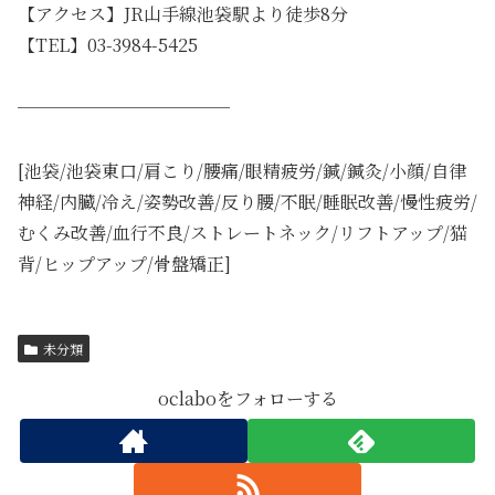
【アクセス】JR山手線池袋駅より徒歩8分
【TEL】03-3984-5425
────────────
[池袋/池袋東口/肩こり/腰痛/眼精疲労/鍼/鍼灸/小顔/自律
神経/内臓/冷え/姿勢改善/反り腰/不眠/睡眠改善/慢性疲労/
むくみ改善/血行不良/ストレートネック/リフトアップ/猫
背/ヒップアップ/骨盤矯正]
未分類
oclaboをフォローする