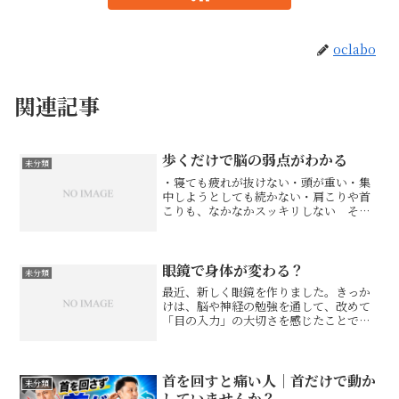
oclabo
関連記事
歩くだけで脳の弱点がわかる
未分類
・寝ても疲れが抜けない・頭が重い・集
中しようとしても続かない・肩こりや首
こりも、なかなかスッキリしない そん
な不調が続く時、問題は筋肉だけでな
く、脳の負担のかかり方にあることがあ
ります。実は、歩きながら100から7を引
いていく、このシンプル...
眼鏡で身体が変わる？
未分類
最近、新しく眼鏡を作りました。きっか
けは、脳や神経の勉強を通して、改めて
「目の入力」の大切さを感じたことで
す。今回作ったのは、ただ視力を上げる
ためだけの眼鏡ではなく、目の位置、つ
まり眼位や両目の使い方まで変える眼鏡
です。実際に使ってみて一番...
首を回すと痛い人｜首だけで動か
未分類
していませんか？