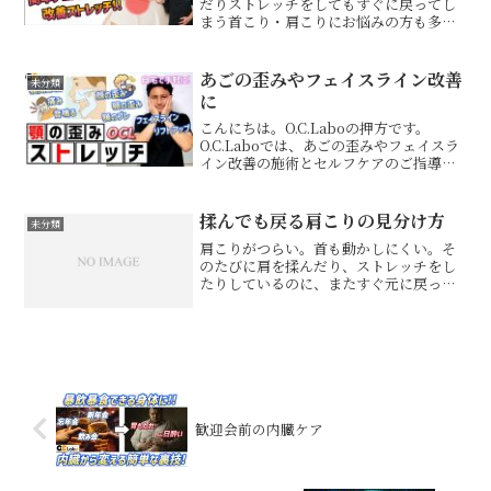
だりストレッチをしてもすぐに戻ってし
まう首こり・肩こりにお悩みの方も多い
のではないでしょうか？今回は、なかな
か改善しないガチガチの首こり・肩こり
の本当の原因と、それを解消するための
あごの歪みやフェイスライン改善
未分類
簡単ストレッチに...
に
こんにちは。O.C.Laboの押方です。
O.C.Laboでは、あごの歪みやフェイスラ
イン改善の施術とセルフケアのご指導も
得意としています。例えばこんなストレ
ッチです。O.C.Laboではこのようなセル
フケアをご指導しています。ご興味ある
揉んでも戻る肩こりの見分け方
未分類
方は...
肩こりがつらい。首も動かしにくい。そ
のたびに肩を揉んだり、ストレッチをし
たりしているのに、またすぐ元に戻って
しまう。そんな慢性的な肩こりに悩んで
いる方へ。実は肩こりは、同じように見
えても、原因が一つとは限りません。肩
そのものの問題に見えても...
歓迎会前の内臓ケア