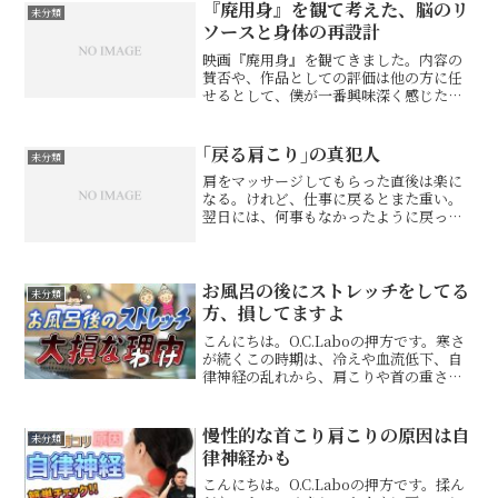
『廃用身』を観て考えた、脳のリ
未分類
ソースと身体の再設計
映画『廃用身』を観てきました。内容の
賛否や、作品としての評価は他の方に任
せるとして、僕が一番興味深く感じたの
は、四肢への処置によって、認知面や性
格、気持ちの軽さに変化が起きるという
描写でした。先に誤解のないように書い
｢戻る肩こり｣の真犯人
未分類
ておくと、これは身体を切...
肩をマッサージしてもらった直後は楽に
なる。けれど、仕事に戻るとまた重い。
翌日には、何事もなかったように戻って
いる。その肩こりは単なる筋肉の疲労で
はなく、脳が「固めた方が安全」と判断
している防御反応かもしれません。肩を
緩めても、脳への入力が変...
お風呂の後にストレッチをしてる
未分類
方、損してますよ
こんにちは。O.C.Laboの押方です。寒さ
が続くこの時期は、冷えや血流低下、自
律神経の乱れから、肩こりや首の重さ、
寝ても疲れが抜けにくい感覚を訴える方
が増えてきます。よく聞く習慣に「お風
呂上がりのストレッチ」がありますが、
慢性的な首こり肩こりの原因は自
未分類
体の状態を考える...
律神経かも
こんにちは。O.C.Laboの押方です。揉ん