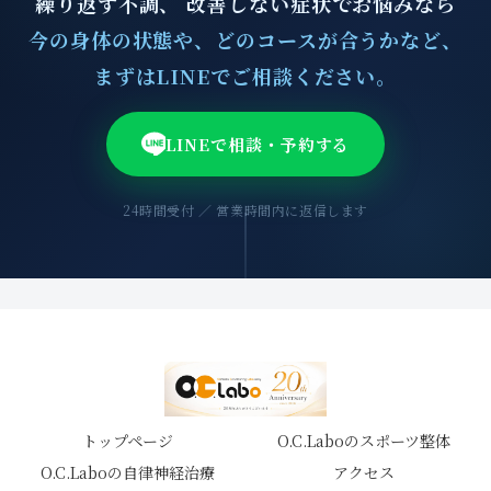
繰り返す不調、 改善しない症状でお悩みなら
今の身体の状態や、どのコースが合うかなど、
まずはLINEでご相談ください。
LINEで相談・予約する
24時間受付 ／ 営業時間内に返信します
トップページ
O.C.Laboのスポーツ整体
O.C.Laboの自律神経治療
アクセス