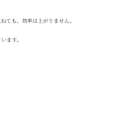
）
重ねても、効率は上がりません。
ています。
。