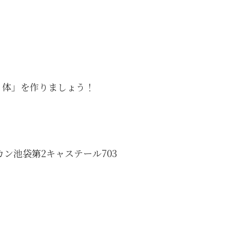
。
く体」を作りましょう！
カン池袋第2キャステール703