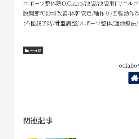
スポーツ整体院O.Clabo/池袋/池袋東口/ゴ
股関節可動域改善/体幹安定/軸作り/回転動作
プ/怪我予防/骨盤調整/スポーツ整体/運動療法
未分類
ocla
関連記事