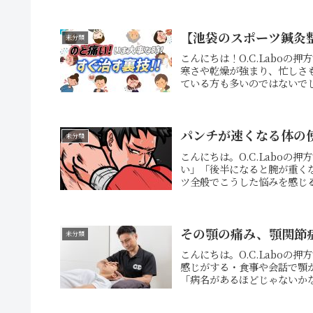
【池袋のスポーツ鍼灸整
未分類
こんにちは！O.C.Labo
寒さや乾燥が強まり、忙しさ
ている方も多いのではないでし
パンチが速くなる体の
未分類
こんにちは。O.C.Labo
い」「後半になると腕が重く
ツ全般でこうした悩みを感じる
その顎の痛み、顎関節
未分類
こんにちは。O.C.Labo
感じがする・食事や会話で顎
「病名があるほどじゃないかな