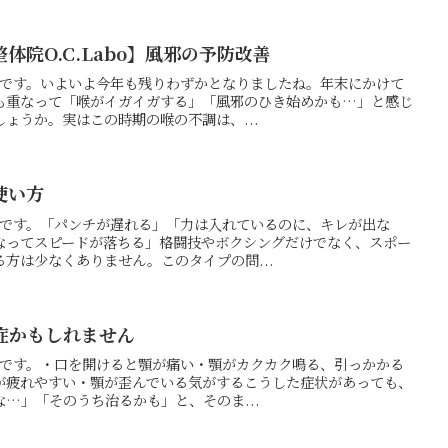
体院O.C.Labo】風邪の予防改善
の押方です。いよいよ今年も残りわずかとなりましたね。年末にかけて
も重なって「喉がイガイガする」「風邪のひき始めかも…」と感じ
ょうか。実はこの時期の喉の不調は、...
使い方
の押方です。「パンチが遅れる」「力は入れているのに、キレが出な
なってスピードが落ちる」格闘技やボクシングだけでなく、スポー
方は少なくありません。このタイプの問...
症かもしれません
の押方です。・口を開けると顎が痛い・顎がカクカク鳴る、引っかかる
が疲れやすい・顎が歪んでいる気がするこうした症状があっても、
…」「そのうち治るかも」と、そのま...