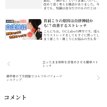
最近、「預かる」という言葉について、
改めて深く考える機会がありました。今
までも、知識は自分だけのものだとは思
っていませんでした。治療の知識も、身
体の見方も、技術も、すべて先人たちが
積み重ねてきてくれたものです。よく
首肩こりの原因は自律神経か
未分類
「巨人の肩の上に立つ」とい...
も!？改善するストレッチ
こんにちは。O.C.Laboの押方です。揉ん
だりストレッチをしてもすぐに戻ってし
まう首こり・肩こりにお悩みの方も多い
のではないでしょうか？今回は、なかな
か改善しないガチガチの首こり・肩こり
の本当の原因と、それを解消するための
簡単ストレッチに...
立ったまま体幹を目覚めさせる簡単スト
レッチ
肩甲骨の下方回旋でゴルフのパフォーマ
ンスアップ
コメント