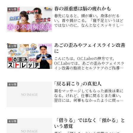
てくださった皆さま、応援してくださっ
た皆さまのおかげです。本当にありがと
春の頭重感は脳の疲れかも
未分類
うござ...
春先になると、頭が重い。身体がだる
い。首や肩がこる。「寝不足というほど
ではないのに、なんとなくスッキリしな
い」「マッサージをしても、すぐ首こり
や肩こりが戻る」そんな不調を感じてい
ませんか？春は、新生活、寒暖差、気圧
の変化、生活リズムの乱れな...
あごの歪みやフェイスライン改善
未分類
に
こんにちは。O.C.Laboの押方です。
O.C.Laboでは、あごの歪みやフェイスラ
イン改善の施術とセルフケアのご指導も
得意としています。例えばこんなストレ
ッチです。O.C.Laboではこのようなセル
フケアをご指導しています。ご興味ある
｢戻る肩こり｣の真犯人
未分類
方は...
肩をマッサージしてもらった直後は楽に
なる。けれど、仕事に戻るとまた重い。
翌日には、何事もなかったように戻って
いる。その肩こりは単なる筋肉の疲労で
はなく、脳が「固めた方が安全」と判断
している防御反応かもしれません。肩を
緩めても、脳への入力が変...
「借りる」ではなく「預かる」と
未分類
いう感覚