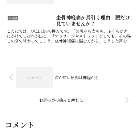
が硬いのかな」と考えます。もちろんそ
れも一因ですが、実際にはそれだけでは
説明しきれない肩があります。今回のポ
イントは、腋窩神経の癒着...
坐骨神経痛が長引く理由｜腰だけ
未分類
見ていませんか？
こんにちは。O.C.Laboの押方です。「お尻から太もも、ふくらはぎ
にかけてしびれが出る」「マッサージやストレッチをしても、その場
しのぎで終わってしまう」坐骨神経痛に悩む方から、こうした声を多
く聞きます。坐骨神経痛というと腰やお尻に原因があ...
肩が重い原因は神経かも
お尻の奥の痛みと痺れに
コメント