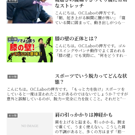
未分類
ておくと、これは身体を切...
なストレッチ
こんにちは。O.C.Laboの押方です。
「朝、起き上がる瞬間に腰が怖い」「寝
ている間に固まって、動き出しがつら
い」こうした悩みは、腰痛やぎっくり腰
を経験したことがある方ほど強く感じや
すいものです。寝起きの腰の痛みは、単
膝の壁の正体とは？
未分類
に筋肉が硬いだけでなく...
こんにちは。O.C.Laboの押方です。ゴル
フスイングやパンチ動作でよく言われる
「膝の壁」でも実際に、“何をどうすれば
壁になるのか”を理解している方は多くあ
りません。膝を固める。力を入れる。伸
ばし切る。その結果、膝を痛めたり、パ
フォーマンス...
スポーツでいう脱力ってどんな状
未分類
態？
こんにちは。O.C.Laboの押方です。「もっと力を抜け」スポーツを
していると一度は言われたことがあるのではないでしょうか？ですが
意外と誤解しているのが、脱力＝完全に力を抜くこと。それだと“弛
緩”です。例えるならスマホの電源が切れている状態...
肩の引っかかりは神経かも
未分類
肩を上げると詰まる。引っかかる。腕ま
で重くて、うまく使えない。こうした肩
の不調があると、多くの方はまず「筋肉