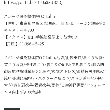
https://youtu.be/D1Ua3zUBZtQ
スポーツ鍼灸整体院O.CLabo
【住所】東京都豊島区東池袋1丁目31-15 トーカン池袋第2
キャステール703
【アクセス】JR山手線池袋駅より徒歩8分
【TEL】03-3984-5425
スポーツ鍼灸整体院O.CLabo/池袋/池袋東口/肩こり改善/
首こり改善/慢性肩こり/肩こりの原因/戻る肩こり/脳の防
御反応/神経制御/OCL理論/視覚ストレス/眼精疲労/呼吸が
浅い/胸郭の硬さ/デスクワーク肩こり/スマホ首/手の使い
すぎ/巻き肩改善/猫背改善/整体/自律神経調整/パフォーマ
ンス向上/集中力維持