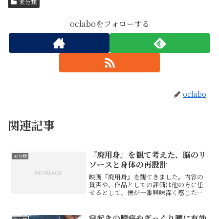
未分類
oclaboをフォローする
oclabo
関連記事
『廃用身』を観て考えた、脳のリ
未分類
ソースと身体の再設計
映画『廃用身』を観てきました。内容の
賛否や、作品としての評価は他の方に任
せるとして、僕が一番興味深く感じたの
は、四肢への処置によって、認知面や性
格、気持ちの軽さに変化が起きるという
描写でした。先に誤解のないように書い
寝起きの腰痛やぎっくり腰に有効