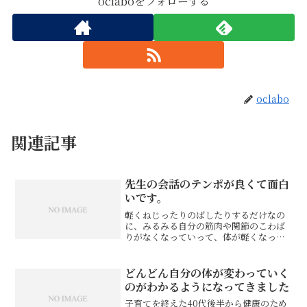
oclaboをフォローする
oclabo
関連記事
先生の会話のテンポが良くて面白
いです。
軽くねじったりのばしたりするだけなの
に、みるみる自分の筋肉や関節のこわば
りがなくなっていって、体が軽くなって
いくのがおもしろいほどです。痛いマッ
サージが苦手な方、おすすめです！OCL
ストレッチは難しいストレッチではない
どんどん自分の体が変わっていく
ので、続けられそうです...
のがわかるようになってきました
子育てを終えた40代後半から健康のため