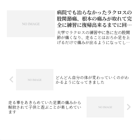
ス悪くなっていた場所から治してもら
え、施術後は身体が軽くなりますしスッ
キリします。施術前と後で、足の細さ・
病院でも治らなかったラクロスの
むくみが変わるのにいつもおど...
股関節痛、根本の痛みが取れて完
全に練習に復帰出来るまでに回復
しました
大学でラクロスの練習中に急に左の股関
節が痛くなり、走ることはおろか足を上
げるだけで痛みが出るようになってしま
いました。色々な病院や整体等で施術や
リハビリを受けましたが、練習に完全復
帰するまでには至らず、練習をやっては
休み、やっては休みを繰り...
どんどん自分の体が変わっていくのがわ
かるようになってきました
走る事をあきらめていた足裏の痛みから
解放されて子供と遊ぶことが楽しめてい
ます