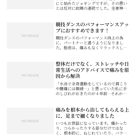
にと始めたジョギングですが、その思い
とは反対に故障の連続でした。坐骨神経
痛やふくらはぎの痛みなどで、整形外
科、鍼灸、マッサージ、整体院といろい
ろ通いましたが痛みはとれず、このまま
競技ダンスのパフォーマンスアッ
ジョギングを続けて良いも...
プにおすすめできます！
競技ダンスのパフォーマンス向上の為
に、パートナーと通うようになりまし
た。施術は、痛みもなくリラックスして
受ける事ができます。途中で動きを確認
しながら行うので、動きの悪かった部分
の可動域が広がっているのが実感できま
整体だけでなく、ストレッチや日
す。その後踊ってみると、とて...
常生活へのアドバイスで痛みを原
因から解決
「水泳で全身運動をしているので肩こり
や腰痛には無縁…」と思っていた私に手
のしびれがおきたのが４年前…それから
は次々と肩こり腰痛はもちろんのこと背
筋の金縛り？にまであってしまい、その
度に先生の施術で助けられました。整体
痛みを根本から治してもらえる上
だけでなく、「どうしてそ...
に、足まで細くなりました
いつもお世話になっています。痛かった
り、つらかったりする部分だけではな
く、根本的に、ねじれていたり、バラン