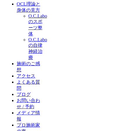
OCL理論と
身体の見方
O.C.Labo
のスポ
ーツ整
体
O.C.Labo
の自律
神経治
療
施術のご感
想
アクセス
よくある質
問
ブログ
お問い合わ
せ / 予約
メディア情
報
プロ施術家