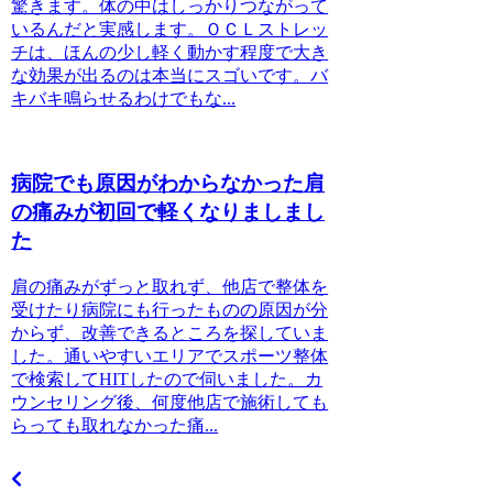
驚きます。体の中はしっかりつながって
いるんだと実感します。ＯＣＬストレッ
チは、ほんの少し軽く動かす程度で大き
な効果が出るのは本当にスゴいです。バ
キバキ鳴らせるわけでもな...
病院でも原因がわからなかった肩
の痛みが初回で軽くなりましまし
た
肩の痛みがずっと取れず、他店で整体を
受けたり病院にも行ったものの原因が分
からず、改善できるところを探していま
した。通いやすいエリアでスポーツ整体
で検索してHITしたので伺いました。カ
ウンセリング後、何度他店で施術しても
らっても取れなかった痛...