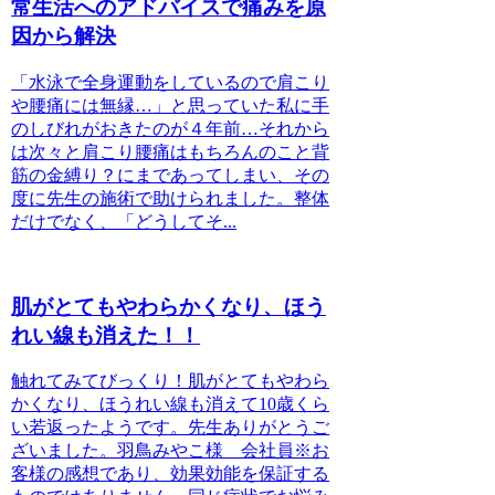
常生活へのアドバイスで痛みを原
因から解決
「水泳で全身運動をしているので肩こり
や腰痛には無縁…」と思っていた私に手
のしびれがおきたのが４年前…それから
は次々と肩こり腰痛はもちろんのこと背
筋の金縛り？にまであってしまい、その
度に先生の施術で助けられました。整体
だけでなく、「どうしてそ...
肌がとてもやわらかくなり、ほう
れい線も消えた！！
触れてみてびっくり！肌がとてもやわら
かくなり、ほうれい線も消えて10歳くら
い若返ったようです。先生ありがとうご
ざいました。羽鳥みやこ様 会社員※お
客様の感想であり、効果効能を保証する