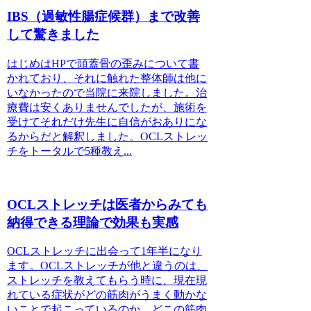
IBS（過敏性腸症候群）まで改善
して驚きました
はじめはHPで頭蓋骨の歪みについて書
かれており、それに触れた整体師は他に
いなかったので当院に来院しました。治
療費は安くありませんでしたが、施術を
受けてそれだけ先生に自信がおありにな
るからだと解釈しました。OCLストレッ
チをトータルで5種教え...
OCLストレッチは医者からみても
納得できる理論で効果も実感
OCLストレッチに出会って1年半になり
ます。OCLストレッチが他と違うのは、
ストレッチを教えてもらう時に、現在現
れている症状がどの筋肉がうまく動かな
いことで起こっているのか、どこの筋肉