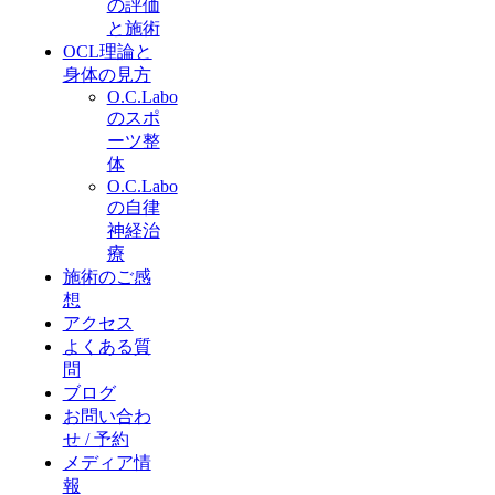
の評価
と施術
OCL理論と
身体の見方
O.C.Labo
のスポ
ーツ整
体
O.C.Labo
の自律
神経治
療
施術のご感
想
アクセス
よくある質
問
ブログ
お問い合わ
せ / 予約
メディア情
報