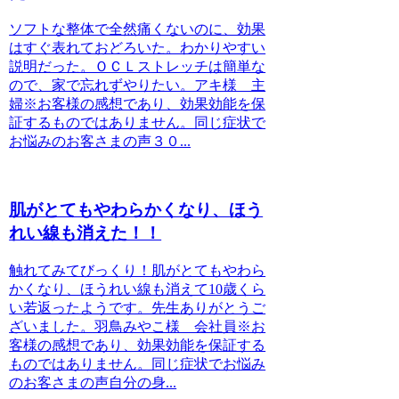
ソフトな整体で全然痛くないのに、効果
はすぐ表れておどろいた。わかりやすい
説明だった。ＯＣＬストレッチは簡単な
ので、家で忘れずやりたい。アキ様 主
婦※お客様の感想であり、効果効能を保
証するものではありません。同じ症状で
お悩みのお客さまの声３０...
肌がとてもやわらかくなり、ほう
れい線も消えた！！
触れてみてびっくり！肌がとてもやわら
かくなり、ほうれい線も消えて10歳くら
い若返ったようです。先生ありがとうご
ざいました。羽鳥みやこ様 会社員※お
客様の感想であり、効果効能を保証する
ものではありません。同じ症状でお悩み
のお客さまの声自分の身...