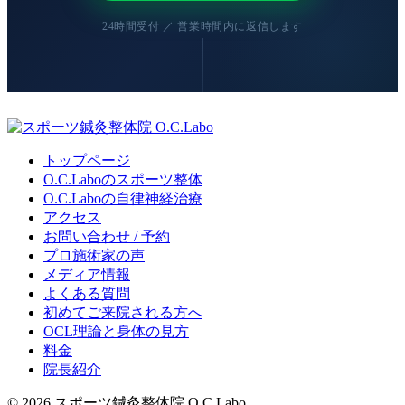
24時間受付 ／ 営業時間内に返信します
トップページ
O.C.Laboのスポーツ整体
O.C.Laboの自律神経治療
アクセス
お問い合わせ / 予約
プロ施術家の声
メディア情報
よくある質問
初めてご来院される方へ
OCL理論と身体の見方
料金
院長紹介
© 2026 スポーツ鍼灸整体院 O.C.Labo.