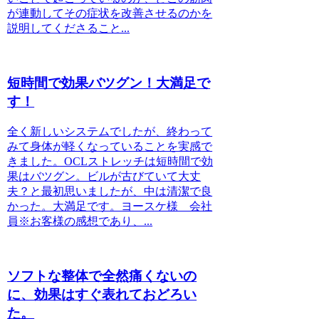
が連動してその症状を改善させるのかを
説明してくださること...
短時間で効果バツグン！大満足で
す！
全く新しいシステムでしたが、終わって
みて身体が軽くなっていることを実感で
きました。OCLストレッチは短時間で効
果はバツグン。ビルが古びていて大丈
夫？と最初思いましたが、中は清潔で良
かった。大満足です。ヨースケ様 会社
員※お客様の感想であり、...
ソフトな整体で全然痛くないの
に、効果はすぐ表れておどろい
た。