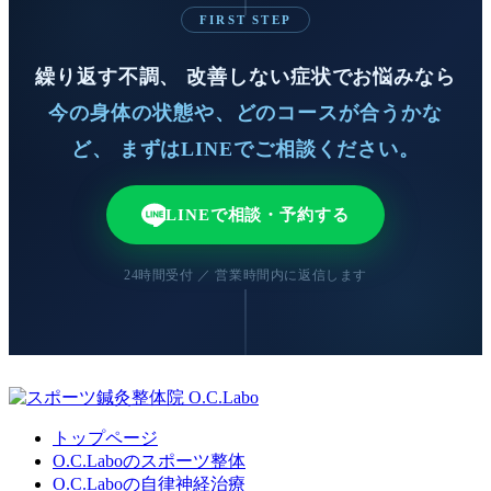
FIRST STEP
繰り返す不調、 改善しない症状でお悩みなら
今の身体の状態や、どのコースが合うかな
ど、 まずはLINEでご相談ください。
LINEで相談・予約する
24時間受付 ／ 営業時間内に返信します
トップページ
O.C.Laboのスポーツ整体
O.C.Laboの自律神経治療