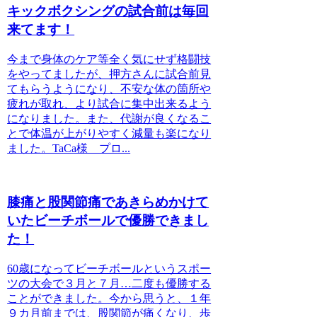
キックボクシングの試合前は毎回
来てます！
今まで身体のケア等全く気にせず格闘技
をやってましたが、押方さんに試合前見
てもらうようになり、不安な体の箇所や
疲れが取れ、より試合に集中出来るよう
になりました。また、代謝が良くなるこ
とで体温が上がりやすく減量も楽になり
ました。TaCa様 プロ...
膝痛と股関節痛であきらめかけて
いたビーチボールで優勝できまし
た！
60歳になってビーチボールというスポー
ツの大会で３月と７月…二度も優勝する
ことができました。今から思うと、１年
９カ月前までは、股関節が痛くなり、歩