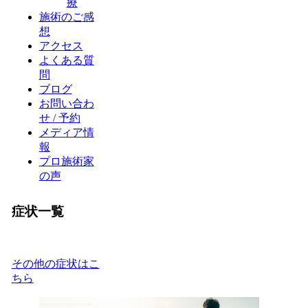
療
施術のご感
想
アクセス
よくある質
問
ブログ
お問い合わ
せ / 予約
メディア情
報
プロ施術家
の声
症状一覧
その他の症状はこ
ちら