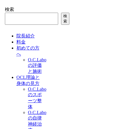
検索
検
索
院長紹介
料金
初めての方
へ
O.C.Labo
の評価
と施術
OCL理論と
身体の見方
O.C.Labo
のスポ
ーツ整
体
O.C.Labo
の自律
神経治