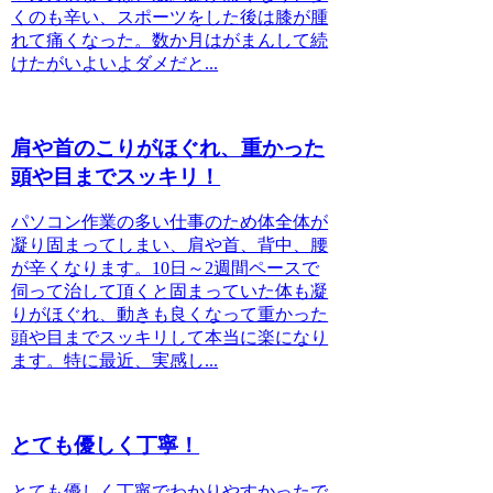
くのも辛い、スポーツをした後は膝が腫
れて痛くなった。数か月はがまんして続
けたがいよいよダメだと...
肩や首のこりがほぐれ、重かった
頭や目までスッキリ！
パソコン作業の多い仕事のため体全体が
凝り固まってしまい、肩や首、背中、腰
が辛くなります。10日～2週間ペースで
伺って治して頂くと固まっていた体も凝
りがほぐれ、動きも良くなって重かった
頭や目までスッキリして本当に楽になり
ます。特に最近、実感し...
とても優しく丁寧！
とても優しく丁寧でわかりやすかったで