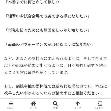
「本番までに何とかして欲しい」
「練習中や試合会場で改善できる様になりたい」
「再発を防ぐためにも原因をしっかり知りたい」
「最高のパフォーマンスが出せるようになりたい」
など、あなたの気持ちに応えられるように、そして今まで
以上の記録や結果が出せるように、日々勉強と研究を続け
ることで常に最善を尽くしています。
もし、
病院や他の整体院では断られた
様な事でも、
本当に
改善したい
事があるのならば
諦めずにご相談ください！
▶院長紹介はこちら
メニュー
ホーム
検索
トップ
サイドバー