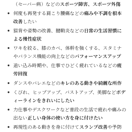
（セーバー病）などの
スポーツ障害、スポーツ外傷
何度も再発する肩こり腰痛などの
痛みや不調を根本
改善
したい
猫背や姿勢の改善、腱鞘炎などの
日常の生活習慣に
よる慢性症状
ワキを絞る、膝のカベ、体幹を強くする、スタミナ
やバランス機能の向上などの
パフォーマンスアップ
追い込み時期や、仕事でひどく疲れているなどの
疲
労回復
ダンスやバレエなどの
キレのある動きや綺麗な所作
くびれ、ヒップアップ、バストアップ、美脚など
ボデ
ィーラインをきれいにしたい
力仕事やデスクワークなど普段の生活で疲れや痛みの
出ない
正しい身体の使い方を身に付けたい
再現性のある動きを身に付けて
スランプ改善
や予防