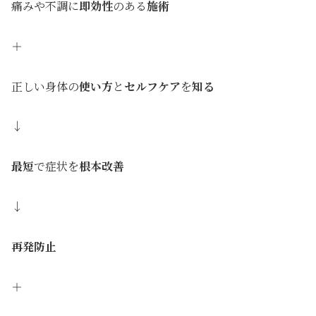
痛みや不調に
即効性
のある
施術
＋
正しい身体の
使い方
と
セルフケア
を
知る
↓
最短
で症状を
根本改善
↓
再発防止
＋