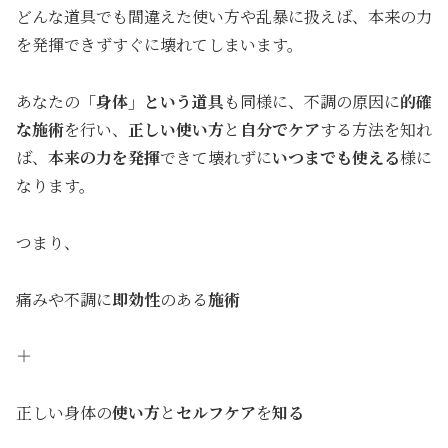
どんな道具でも間違えた使い方や乱暴に扱えば、本来の力
を発揮できずすぐに壊れてしまいます。
あなたの
「身体」という道具
も同様に、不調の原因に
的確
な施術
を行い、
正しい使い方
と
自分でケア
する方法を知れ
ば、
本来の力を発揮
できて壊れずに
いつまでも使える
様に
なります。
つまり、
痛みや不調に
即効性
のある
施術
＋
正しい身体の
使い方
と
セルフケア
を
知る