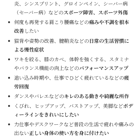
炎、シンスプリント、グロインペイン、シーバー病
（セーバー病）などの
スポーツ障害、スポーツ外傷
何度も再発する肩こり腰痛などの
痛みや不調を根本
改善
したい
猫背や姿勢の改善、腱鞘炎などの
日常の生活習慣に
よる慢性症状
ワキを絞る、膝のカベ、体幹を強くする、スタミナ
やバランス機能の向上などの
パフォーマンスアップ
追い込み時期や、仕事でひどく疲れているなどの
疲
労回復
ダンスやバレエなどの
キレのある動きや綺麗な所作
くびれ、ヒップアップ、バストアップ、美脚など
ボデ
ィーラインをきれいにしたい
力仕事やデスクワークなど普段の生活で疲れや痛みの
出ない
正しい身体の使い方を身に付けたい