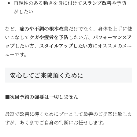
再現性のある動きを身に付けて
スランプ改善
や予防
がしたい
など、
痛みや不調の根本改善
だけでなく、身体を上手に使
いこなして
ケガ
や疲労を予防
したい方、
パフォーマンスア
ップ
したい方、
スタイルアップしたい
方
にオススメのメニ
ューです。
安心してご来院頂くために
■次回予約の強要は一切しません
最短で改善に導くためにプロとして最善のご提案は致しま
すが、あくまでご自身の判断にお任せします。