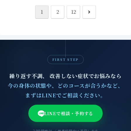
次
1
2
12
へ
FIRST STEP
繰り返す不調、 改善しない症状でお悩みなら
今の身体の状態や、どのコースが合うかなど、
まずはLINEでご相談ください。
LINEで相談・予約する
24時間受付 ／ 営業時間内に返信します