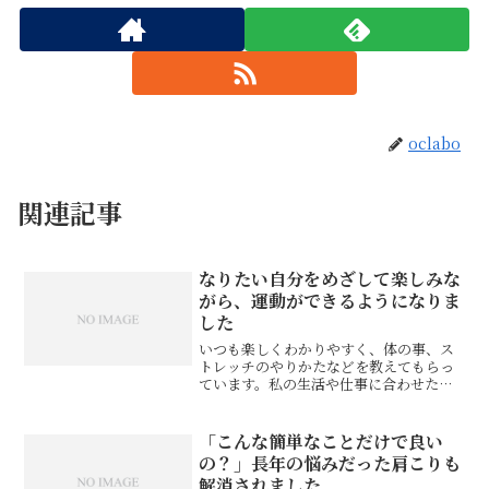
oclabo
関連記事
なりたい自分をめざして楽しみな
がら、運動ができるようになりま
した
いつも楽しくわかりやすく、体の事、ス
トレッチのやりかたなどを教えてもらっ
ています。私の生活や仕事に合わせたス
トレッチもプリントを出してくれ、家で
毎日ケアできるので、たすかっていま
す。ストレッチだけでなく、ジムへ行っ
「こんな簡単なことだけで良い
た時のメニューの順番も、自...
の？」長年の悩みだった肩こりも
解消されました