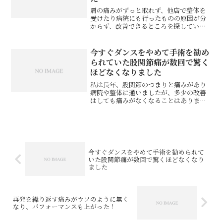
肩の痛みがずっと取れず、他店で整体を
受けたり病院にも行ったものの原因が分
からず、改善できるところを探していま
した。通いやすいエリアでスポーツ整体
で検索してHITしたので伺いました。カ
ウンセリング後、何度他店で施術しても
今すぐダンスをやめて手術を勧め
らっても取れなかった痛...
られていた股関節痛が数回で驚く
ほどなくなりました
私は長年、股関節のつまりと痛みがあり
病院や整体に通いましたが、多少の改善
はしても痛みがなくなることはありませ
んでした。病院では今すぐにダンスを辞
め手術することも勧められていました
が、どうしてもダンスを諦めることがで
きず、色々と検索してたどり...
今すぐダンスをやめて手術を勧められて
いた股関節痛が数回で驚くほどなくなり
ました
再発を繰り返す痛みがウソのように無く
なり、パフォーマンスも上がった！