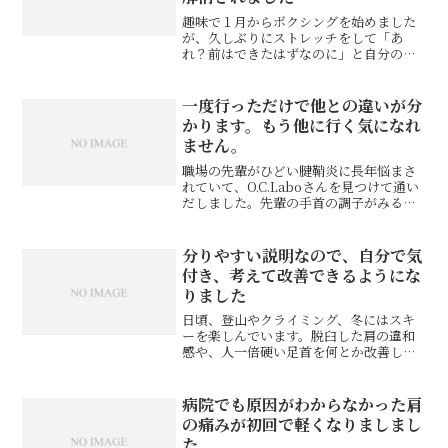
趣味で１月からボクシングを始めました
が、久しぶりにストレッチをして「あ
れ？前はできたはずなのに」と自分の体
が硬くなっているのに驚きました。悲し
いかな運動不足による筋肉の硬さに加
え、関節の柔軟性が年齢とともに低くな
一度行っただけで他との違いが分
っていたのです。そこでネット...
かります。もう他に行く気になれ
ません。
職場の先輩がひどい腱鞘炎に長年悩まさ
れていて、O.C.Laboさんを見つけて通い
だしました。先輩の手首の調子がみるみ
る良くなって、ついに「痛くなくなっ
た！」と喜んでいる姿を見ていて、ここ
の先生は本物だ！と思いました。私も肩
分りやすい説明なので、自分で気
こりがひどくて近所...
付き、考えて改善できるようにな
りました
日頃、登山やクライミング、冬にはスキ
ーを楽しんでいます。脱臼した肩の違和
感や、人一倍硬い足首を何とか改善した
いと思い、押方先生に診てもらい始めま
した。痛みが出る原因や、うまく体を動
かすことができない原因をとてもよく分
病院でも原因がわからなかった肩
かりやすく説明しながら治...
の痛みが初回で軽くなりましまし
た