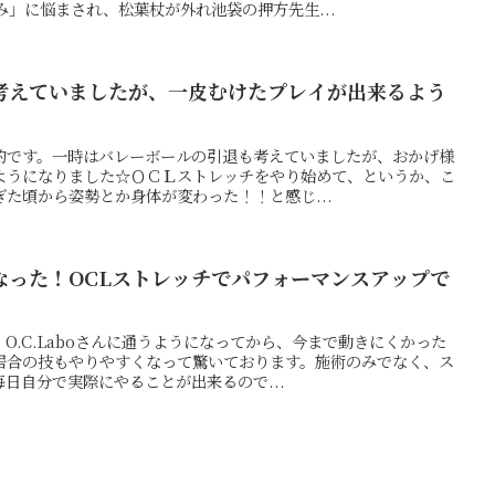
」に悩まされ、松葉杖が外れ池袋の押方先生...
考えていましたが、一皮むけたプレイが出来るよう
的です。一時はバレーボールの引退も考えていましたが、おかげ様
ようになりました☆ＯＣＬストレッチをやり始めて、というか、こ
た頃から姿勢とか身体が変わった！！と感じ...
なった！OCLストレッチでパフォーマンスアップで
O.C.Laboさんに通うようになってから、今まで動きにくかった
居合の技もやりやすくなって驚いております。施術のみでなく、ス
日自分で実際にやることが出来るので...