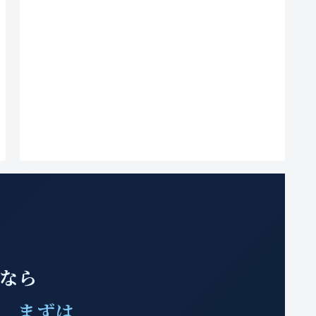
みなら
、 まずは