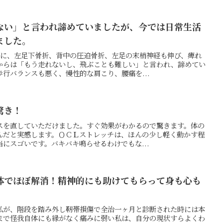
ない」と言われ諦めていましたが、今では日常生活
ました。
けに、左足下骨折、背中の圧迫骨折、左足の末梢神経も伸び、痺れ
からは「もう走れないし、飛ぶことも難しい」と言われ、諦めてい
行バランスも悪く、慢性的な肩こり、腰痛を...
驚き！
スを直していただけました。すぐ効果がわかるので驚きます。体の
んだと実感します。ＯＣＬストレッチは、ほんの少し軽く動かす程
にスゴいです。バキバキ鳴らせるわけでもな...
体でほぼ解消！精神的にも助けてもらって身も心も
私が、階段を踏み外し靭帯損傷で全治一ヶ月と診断された時には本
まで怪我自体にも縁がなく痛みに弱い私は、自分の現状すらよくわ