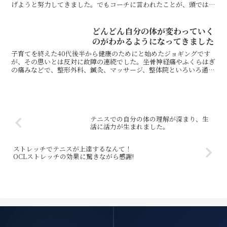
げようと努力してきました。でもコーチに言われたことが、頭ではわ
かっても身体で表現できないこともしばしば。きっとベー...
どんどん自分の体が変わっていく
のがわかるようになってきました
子育てを終えた40代後半から健康のためにと始めたジョギングです
が、その思いとは反対に故障の連続でした。坐骨神経痛やふくらはぎ
の痛みなどで、整形外科、鍼灸、マッサージ、整体院といろいろ通い
ましたが痛みはとれず、このままジョギングを続けて良いも...
テニスでの自分の体の理解が深まり、生
活に活力が生まれました。
ストレッチでテニスが上達するなんて！
OCLストレッチの効果に驚きながら感謝!