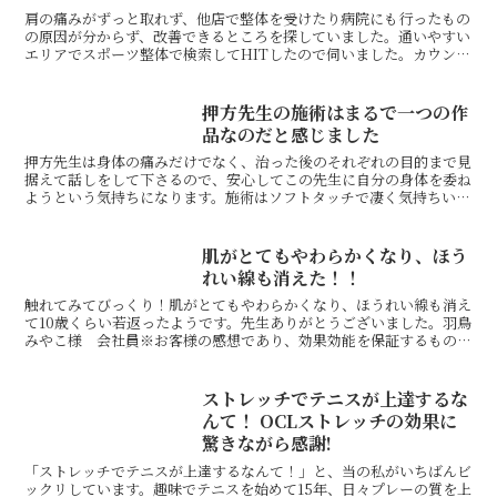
肩の痛みがずっと取れず、他店で整体を受けたり病院にも行ったもの
の原因が分からず、改善できるところを探していました。通いやすい
エリアでスポーツ整体で検索してHITしたので伺いました。カウンセ
リング後、何度他店で施術してもらっても取れなかった痛...
押方先生の施術はまるで一つの作
品なのだと感じました
押方先生は身体の痛みだけでなく、治った後のそれぞれの目的まで見
据えて話しをして下さるので、安心してこの先生に自分の身体を委ね
ようという気持ちになります。施術はソフトタッチで凄く気持ちいい
だけでなく、施術をして頂いてる途中の時点で呼吸がしやす...
肌がとてもやわらかくなり、ほう
れい線も消えた！！
触れてみてびっくり！肌がとてもやわらかくなり、ほうれい線も消え
て10歳くらい若返ったようです。先生ありがとうございました。羽鳥
みやこ様 会社員※お客様の感想であり、効果効能を保証するもので
はありません。同じ症状でお悩みのお客さまの声自分の身...
ストレッチでテニスが上達するな
んて！ OCLストレッチの効果に
驚きながら感謝!
「ストレッチでテニスが上達するなんて！」と、当の私がいちばんビ
ックリしています。趣味でテニスを始めて15年、日々プレーの質を上