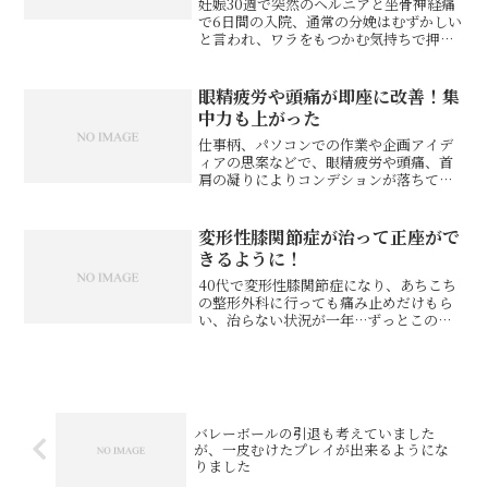
妊娠30週で突然のヘルニアと坐骨神経痛
で6日間の入院、通常の分娩はむずかしい
と言われ、ワラをもつかむ気持ちで押方
コンディショニングへ。歩くのもつらい
状態から、ウソみたいにスタスタ歩いて
帰りました。おかげ様で予定日ピッタリ
眼精疲労や頭痛が即座に改善！集
に超安産で出産できま...
中力も上がった
仕事柄、パソコンでの作業や企画アイデ
ィアの思案などで、眼精疲労や頭痛、首
肩の凝りによりコンデションが落ちてし
まうのですが、頭蓋骨矯正の施術をして
もらうと即座に状態が改善され、視界の
広さも一気に広がる感覚があります。そ
変形性膝関節症が治って正座がで
の後の仕事の集中力やパフ...
きるように！
40代で変形性膝関節症になり、あちこち
の整形外科に行っても痛み止めだけもら
い、治らない状況が一年…ずっとこのま
ましゃがめず、階段も降りれず…今後生
活していくのかと思うと悲しくて仕方が
ありませんでした。ネットでこちらを見
つけ、期待せずやってき...
バレーボールの引退も考えていました
が、一皮むけたプレイが出来るようにな
りました