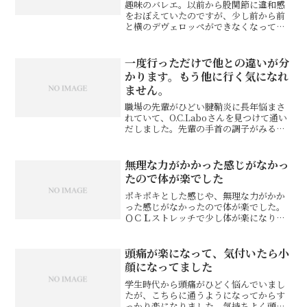
趣味のバレエ。以前から股関節に違和感
をおぼえていたのですが、少し前から前
と横のデヴェロッペができなくなってし
まいました。アティチュードから脚を伸
ばそうとするとブロックがかかったよう
になって足先に力が伝わらない。なに、
一度行っただけで他との違いが分
これどういうこと？……と...
かります。もう他に行く気になれ
ません。
職場の先輩がひどい腱鞘炎に長年悩まさ
れていて、O.C.Laboさんを見つけて通い
だしました。先輩の手首の調子がみるみ
る良くなって、ついに「痛くなくなっ
た！」と喜んでいる姿を見ていて、ここ
の先生は本物だ！と思いました。私も肩
無理な力がかかった感じがなかっ
こりがひどくて近所...
たので体が楽でした
ポキポキとした感じや、無理な力がかか
った感じがなかったので体が楽でした。
ＯＣＬストレッチで少し体が楽になりま
した。どれくらい続くか楽しみです。
H．H様※お客様の感想であり、効果効能
を保証するものではありません。同じ症
頭痛が楽になって、気付いたら小
状でお悩みのお客さまの声...
顔になってました
学生時代から頭痛がひどく悩んでいまし
たが、こちらに通うようになってからす
っかり楽になりました。気持ちよく頭や