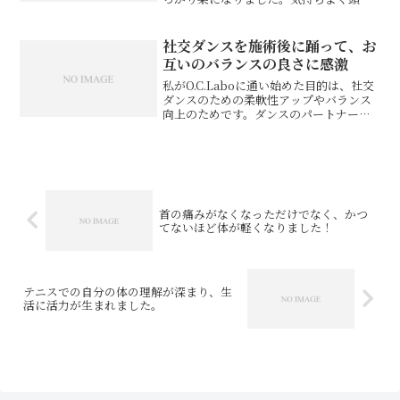
顔を触られているだけなのに頭痛が治
る、それだけでも感動したのに、気付い
たら顔が引き締まって目がぱっちりして
社交ダンスを施術後に踊って、お
る！頭痛を治してもらってい...
互いのバランスの良さに感激
私がO.C.Laboに通い始めた目的は、社交
ダンスのための柔軟性アップやバランス
向上のためです。ダンスのパートナーで
ある夫と2人で通い始めました。施術は全
く痛みがなく、身体が気持ちよく伸ばさ
れている感じなので、最初は一体何をさ
れているんだろ...
首の痛みがなくなっただけでなく、かつ
てないほど体が軽くなりました！
テニスでの自分の体の理解が深まり、生
活に活力が生まれました。