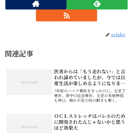
oclabo
関連記事
医者からは「もう走れない」と言
われ諦めていましたが、今では日
常生活が楽しめるようになりまし
た。
7年前のバイク事故をきっかけに、左足下
骨折、背中の圧迫骨折、左足の末梢神経
も伸び、痺れや足の指の動きも悪く、医
師からは「もう走れないし、飛ぶことも
難しい」と言われ、諦めていました。姿
勢の歪みも酷く、歩行バランスも悪く、
ＯＣＬストレッチはバレエのため
慢性的な肩こり、腰痛を...
に開発されたんじゃないかと思う
ほど効果大