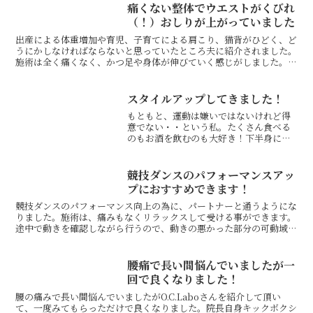
痛くない整体でウエストがくびれ
（！）おしりが上がっていました
出産による体重増加や育児、子育てによる肩こり、猫背がひどく、ど
うにかしなければならないと思っていたところ夫に紹介されました。
施術は全く痛くなく、かつ足や身体が伸びていく感じがしました。実
際に触ってみると、ウエストがくびれ（！）おしりが上がっ...
スタイルアップしてきました！
もともと、運動は嫌いではないけれど得
意でない・・という私。たくさん食べる
のもお酒を飲むのも大好き！下半身にコ
ンプレックスがあるのですが、洋服をき
れいに着たいし、年齢に伴って太ってい
くのは避けたい。でも、筋肉ムキムキの
競技ダンスのパフォーマンスアッ
体は特にほしいわけじゃな...
プにおすすめできます！
競技ダンスのパフォーマンス向上の為に、パートナーと通うようにな
りました。施術は、痛みもなくリラックスして受ける事ができます。
途中で動きを確認しながら行うので、動きの悪かった部分の可動域が
広がっているのが実感できます。その後踊ってみると、とて...
腰痛で長い間悩んでいましたが一
回で良くなりました！
腰の痛みで長い間悩んでいましたがO.C.Laboさんを紹介して頂い
て、一度みてもらっただけで良くなりました。院長自身キックボクシ