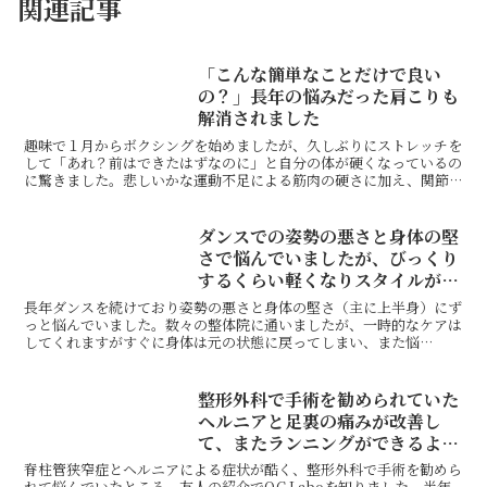
関連記事
「こんな簡単なことだけで良い
の？」長年の悩みだった肩こりも
解消されました
趣味で１月からボクシングを始めましたが、久しぶりにストレッチを
して「あれ？前はできたはずなのに」と自分の体が硬くなっているの
に驚きました。悲しいかな運動不足による筋肉の硬さに加え、関節
の柔軟性が年齢とともに低くなっていたのです。そこでネット...
ダンスでの姿勢の悪さと身体の堅
さで悩んでいましたが、びっくり
するくらい軽くなりスタイルが良
くなった
長年ダンスを続けており姿勢の悪さと身体の堅さ（主に上半身）にず
っと悩んでいました。数々の整体院に通いましたが、一時的なケアは
してくれますがすぐに身体は元の状態に戻ってしまい、また悩
む・・・の繰り返し。自分の何が悪くて、どうすれば改善されるの...
整形外科で手術を勧められていた
ヘルニアと足裏の痛みが改善し
て、またランニングができるよう
に！
脊柱管狭窄症とヘルニアによる症状が酷く、整形外科で手術を勧めら
れて悩んでいたところ、友人の紹介でO.C.Laboを知りました。半年