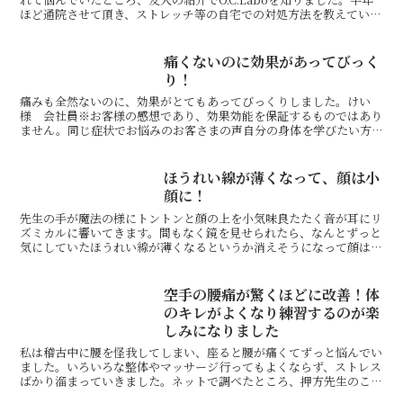
ほど通院させて頂き、ストレッチ等の自宅での対処方法を教えていた
だき、だいぶ症状も改善され、腰の痛みもとれ、向う...
痛くないのに効果があってびっく
り！
痛みも全然ないのに、効果がとてもあってびっくりしました。けい
様 会社員※お客様の感想であり、効果効能を保証するものではあり
ません。同じ症状でお悩みのお客さまの声自分の身体を学びたい方
にぴったり！顎関節症を気にせず、日常生活をこんなにストレス...
ほうれい線が薄くなって、顔は小
顔に！
先生の手が魔法の様にトントンと顔の上を小気味良たたく音が耳にリ
ズミカルに響いてきます。間もなく鏡を見せられたら、なんとずっと
気にしていたほうれい線が薄くなるというか消えそうになって顔はな
んだか小顔になっていました。米倉峯子様 美容師※お客様...
空手の腰痛が驚くほどに改善！体
のキレがよくなり練習するのが楽
しみになりました
私は稽古中に腰を怪我してしまい、座ると腰が痛くてずっと悩んでい
ました。いろいろな整体やマッサージ行ってもよくならず、ストレス
ばかり溜まっていきました。ネットで調べたところ、押方先生のこと
を知り一回行ってみようと思い行くことにしました。先生の...