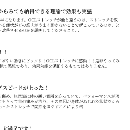
者からみても納得できる理論で効果も実感
年半になります。OCLストレッチが他と違うのは、ストレッチを教
いる症状がどの筋肉がうまく動かないことで起こっているのか、ど
改善させるのかを説明してくださること...
！！
すばやい動きにビックリ！OCLストレッチに感動！！是非やってみ
客様の感想であり、効果効能を保証するものではありません。
グスピードが上った！
を傷め、無意識に体の悪い個所を庇っていて、パフォーマンスが落
てもらって首の痛みが治り、その原因が身体がねじれた状態だから
ったストレッチで関節をほぐすことにより格...
！大満足です！