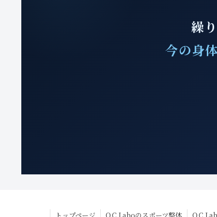
繰り
今の身体
トップページ
O.C.Laboのスポーツ整体
O.C.