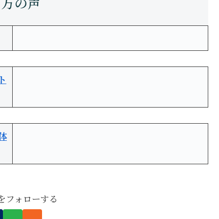
ト
体
boをフォローする