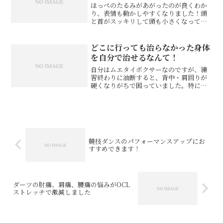
ほっぺのたるみがあがったのが良くわか
り、表情も動かしやすくなりました！頭
と首がスッキリして頭も小さくなってい
たのでビックリ。耳鳴りがなくなり、鼻
呼吸もしやすくなったためか、頭がボー
っとしていたのが、意識がハッキリする
どこに行っても治らなかった身体
感じがわかりました。湯田...
を自分で治せるなんて！
自分はムエタイボクサーなのですが、練
習終わりに油断すると、背中・肩回りが
硬くなりがちで困っていました。特に、
やり過ぎてオーバーワークになってしま
った場合などは、何か月も身体が良い状
態に治らず、色んな整体・整骨院を転々
としてもあまり効果があり...
競技ダンスのパフォーマンスアップにお
すすめできます！
ダーツの肘痛、肩痛、腰痛の悩みがOCL
ストレッチで激減しました