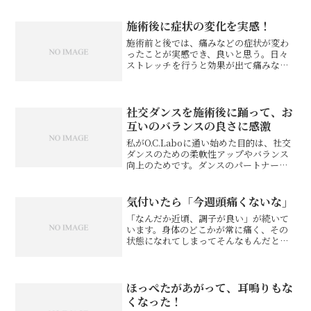
費は安くありませんでしたが、施術を受
けてそれだけ先生に自信がおありになる
からだと解釈しました。OCLストレッチ
施術後に症状の変化を実感！
をトータルで5種教え...
施術前と後では、痛みなどの症状が変わ
ったことが実感でき、良いと思う。日々
ストレッチを行うと効果が出て痛みなど
が回復するので、日々行っていきたいと
思う。ゴルファーA様 会社員※お客様の
感想であり、効果効能を保証するもので
はありません。
社交ダンスを施術後に踊って、お
互いのバランスの良さに感激
私がO.C.Laboに通い始めた目的は、社交
ダンスのための柔軟性アップやバランス
向上のためです。ダンスのパートナーで
ある夫と2人で通い始めました。施術は全
く痛みがなく、身体が気持ちよく伸ばさ
れている感じなので、最初は一体何をさ
気付いたら「今週頭痛くないな」
れているんだろ...
「なんだか近頃、調子が良い」が続いて
います。身体のどこかが常に痛く、その
状態になれてしまってそんなもんだと思
っていましたが、O.C.Laboに通い始め
て、気が付いたら「今週頭痛くないな」
「疲れているのに調子が良いな」と感じ
るようになりました...
ほっぺたがあがって、耳鳴りもな
くなった！