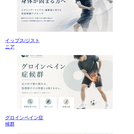
イップス/ジスト
ニア
グロインペイン症
候群