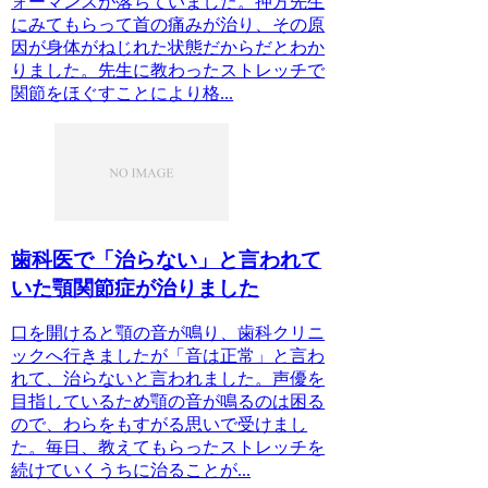
ォーマンスが落ちていました。押方先生
にみてもらって首の痛みが治り、その原
因が身体がねじれた状態だからだとわか
りました。先生に教わったストレッチで
関節をほぐすことにより格...
歯科医で「治らない」と言われて
いた顎関節症が治りました
口を開けると顎の音が鳴り、歯科クリニ
ックへ行きましたが「音は正常」と言わ
れて、治らないと言われました。声優を
目指しているため顎の音が鳴るのは困る
ので、わらをもすがる思いで受けまし
た。毎日、教えてもらったストレッチを
続けていくうちに治ることが...