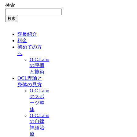
検索
検索
院長紹介
料金
初めての方
へ
O.C.Labo
の評価
と施術
OCL理論と
身体の見方
O.C.Labo
のスポ
ーツ整
体
O.C.Labo
の自律
神経治
療