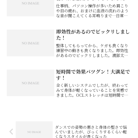
仕事柄、パソコン操作が多いため肩こり
や目の疲れ、おまけに血液の流れのよう
な音が聞こえてくる耳鳴りまで…日常的
になっていました。日頃から頭痛になり
やすく、酷い時には週に３、４日鎮痛剤
を服用しないと我慢ができないこともあ
即効性があるのでビックリしまし
り、仕事の忙しい時や疲れ...
た！
整体してもらってから、ケガも良くなり
練習中の動きも良くなりました。即効性
があるのでビックリしました。渡部太基
様 プロキックボクサー※お客様の感想
であり、効果効能を保証するものではあ
りません。同じ症状でお悩みのお客さま
短時間で効果バツグン！大満足で
の声自分の身体を学びたい...
す！
全く新しいシステムでしたが、終わって
みて身体が軽くなっていることを実感で
きました。OCLストレッチは短時間で効
果はバツグン。ビルが古びていて大丈
夫？と最初思いましたが、中は清潔で良
かった。大満足です。ヨースケ様 会社
員※お客様の感想であり、...
ダンスでの姿勢の悪さと身体の堅さで悩
んでいましたが、びっくりするくらい軽
くなりスタイルが良くなった