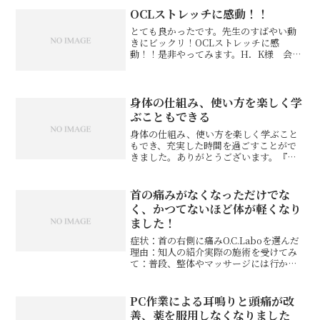
OCLストレッチに感動！！
とても良かったです。先生のすばやい動
きにビックリ！OCLストレッチに感
動！！是非やってみます。H．K様 会社
員※お客様の感想であり、効果効能を保
証するものではありません。
身体の仕組み、使い方を楽しく学
ぶこともできる
身体の仕組み、使い方を楽しく学ぶこと
もでき、充実した時間を過ごすことがで
きました。ありがとうございます。『ス
ポーツをやっていて、猫背になる。』
『足首を痛めやすい』という課題があり
ましたが、わかりやすいご指導により、
首の痛みがなくなっただけでな
これから克服出来そうです。...
く、かつてないほど体が軽くなり
ました！
症状：首の右側に痛みO.C.Laboを選んだ
理由：知人の紹介実際の施術を受けてみ
て：普段、整体やマッサージには行かな
いのですが、あまりの痛みに耐えかねて
お邪魔しました。首の痛みだったので、
自分では首をマッサージしていたのです
PC作業による耳鳴りと頭痛が改
が、身体のバラン...
善、薬を服用しなくなりました