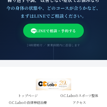
繰り返す不調、 改善しない症状でお悩みなら
今の身体の状態や、どのコースが合うかなど、
まずはLINEでご相談ください。
LINEで相談・予約する
24時間受付 ／ 営業時間内に返信します
トップページ
O.C.Laboのスポーツ整体
O.C.Laboの自律神経治療
アクセス