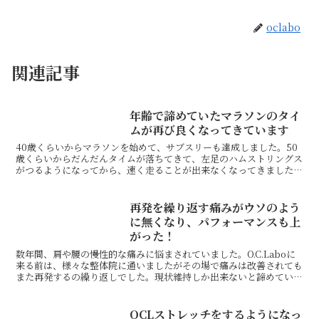
oclabo
関連記事
年齢で諦めていたマラソンのタイ
ムが再び良くなってきています
40歳くらいからマラソンを始めて、サブスリーも達成しました。50
歳くらいからだんだんタイムが落ちてきて、左足のハムストリングス
がつるようになってから、速く走ることが出来なくなってきました。
4：15位まで遅くなり、年だから仕方がないと思ってい...
再発を繰り返す痛みがウソのよう
に無くなり、パフォーマンスも上
がった！
数年間、肩や腰の慢性的な痛みに悩まされていました。O.C.Laboに
来る前は、様々な整体院に通いましたがその場で痛みは改善されても
また再発するの繰り返しでした。現状維持しか出来ないと諦めていた
ところ、O.C.Laboを見つけ施術を受けてみま...
OCLストレッチをするようになっ