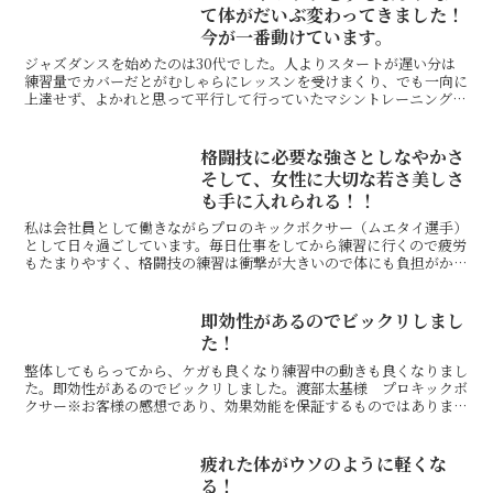
て体がだいぶ変わってきました！
今が一番動けています。
ジャズダンスを始めたのは30代でした。人よりスタートが遅い分は
練習量でカバーだとがむしゃらにレッスンを受けまくり、でも一向に
上達せず、よかれと思って平行して行っていたマシントレーニングで
は反対に変な筋肉が付いて体はどんどん歪んでいくという状...
格闘技に必要な強さとしなやかさ
そして、女性に大切な若さ美しさ
も手に入れられる！！
私は会社員として働きながらプロのキックボクサー（ムエタイ選手）
として日々過ごしています。毎日仕事をしてから練習に行くので疲労
もたまりやすく、格闘技の練習は衝撃が大きいので体にも負担がかか
り、仕事においてもキックボクシングにおいても、押方先生...
即効性があるのでビックリしまし
た！
整体してもらってから、ケガも良くなり練習中の動きも良くなりまし
た。即効性があるのでビックリしました。渡部太基様 プロキックボ
クサー※お客様の感想であり、効果効能を保証するものではありませ
ん。同じ症状でお悩みのお客さまの声自分の身体を学びたい...
疲れた体がウソのように軽くな
る！