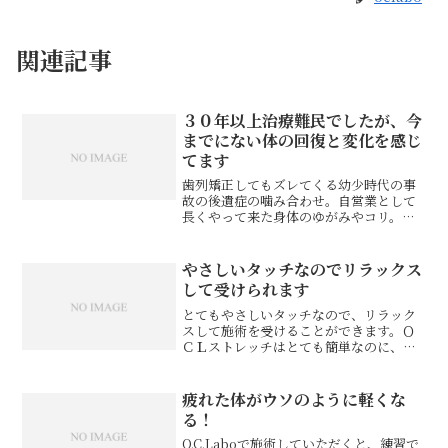
関連記事
３０年以上治療難民でしたが、今
までにない体の回復と変化を感じ
てます
歯列矯正してもズレてくる幼少時代の事
故の後遺症の噛み合わせ。自営業として
長くやって来た身体のゆがみやコリ。何
度も追突されたことでムチ打ち状態がこ
り固まってしまった首、その他多数。そ
れらの症状を30年以上、色々な整体・マ
やさしいタッチなのでリラックス
ッサージ・鍼・ヨガなど...
して受けられます
とてもやさしいタッチなので、リラック
スして施術を受けることができます。Ｏ
ＣＬストレッチはとても簡単なのに、変
化がよくわかり短時間で出来るので気楽
です。ストレスにならずに済みます。押
方先生、イケメンなのでうれしいです。
疲れた体がウソのように軽くな
わがまま座長様 無職※お...
る！
O.C.Laboで施術していただくと、練習で