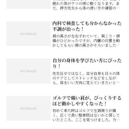
疲れた体がウソの様に軽くなります。ま
た、押方先生から体の使い方や練習の仕
方などの細かいアドバイスがいただけて
本当にありがたいです。毎回次に来る時
が楽しみです。あるオヤジファイター
内科で検査しても分からなかった
様 アマチュア格闘...
不調が治った！
肩の高さが左右ずれていて、肩こり・頭
痛がひどかったですが、内臓の位置を動
かしてもらい肩の高さがそろいました！
頬骨の位置も左右ずれていましたが頭蓋
骨を動かしてもらって治りました！内科
で検査しても体調不良の原因が分からず
自分の身体を学びたい方にぴった
困っていたので、治って良...
り！
先生任せではなく、自分自身も日々の体
のケアとしてストレッチなどをしなが
ら、体をいい方向に変えていきたいとい
う方にO.C.Laboをおすすめします。私は
眼の痛みが最もつらかったのですが、そ
の対処としての眼のまわりの頭のマッサ
ゴルフで痛い肩が、びっくりする
ージだけでなく、原...
ほど動かしやすくなった！
初めて来た時はゴルフで左肩周りが痛
く、近くで良い整骨院はないかと探して
いたところ、ここを見つけました。力を
入れて伸ばすわけではないので、こんな
感じで治るのかと思っていたら、施術後