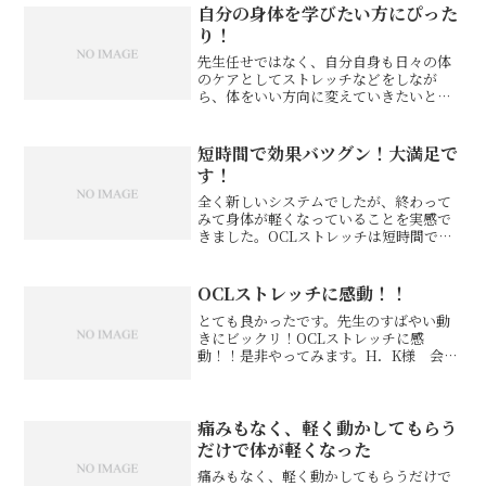
自分の身体を学びたい方にぴった
り！
先生任せではなく、自分自身も日々の体
のケアとしてストレッチなどをしなが
ら、体をいい方向に変えていきたいとい
う方にO.C.Laboをおすすめします。私は
眼の痛みが最もつらかったのですが、そ
の対処としての眼のまわりの頭のマッサ
短時間で効果バツグン！大満足で
ージだけでなく、原...
す！
全く新しいシステムでしたが、終わって
みて身体が軽くなっていることを実感で
きました。OCLストレッチは短時間で効
果はバツグン。ビルが古びていて大丈
夫？と最初思いましたが、中は清潔で良
かった。大満足です。ヨースケ様 会社
OCLストレッチに感動！！
員※お客様の感想であり、...
とても良かったです。先生のすばやい動
きにビックリ！OCLストレッチに感
動！！是非やってみます。H．K様 会社
員※お客様の感想であり、効果効能を保
証するものではありません。
痛みもなく、軽く動かしてもらう
だけで体が軽くなった
痛みもなく、軽く動かしてもらうだけで