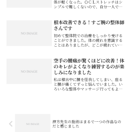
体が軽くなった。ＯＣＬストレッチはシ
ンプルで難しくないので、自分一人でも
簡単にできそう。Ｙ．S様 接客業※お客
様の感想であり、効果効能を保証するも
のではありません。
根本改善できる！すご腕の整体師
さんです
初めて整体院での治療をしっかり受ける
ことができました。体の疲れを意識する
ことはありましたが、どこが疲れている
のか、何が原因なのかを理解したことは
無かったので、教えて頂いたことがとて
も学びになりました‼体の調整の中には疲
空手の腰痛が驚くほどに改善！体
れや歪みといった骨格に...
のキレがよくなり練習するのが楽
しみになりました
私は稽古中に腰を怪我してしまい、座る
と腰が痛くてずっと悩んでいました。い
ろいろな整体やマッサージ行ってもよく
ならず、ストレスばかり溜まっていきま
した。ネットで調べたところ、押方先生
のことを知り一回行ってみようと思い行
くことにしました。先生の...
押方先生の施術はまるで一つの作品なの
だと感じました