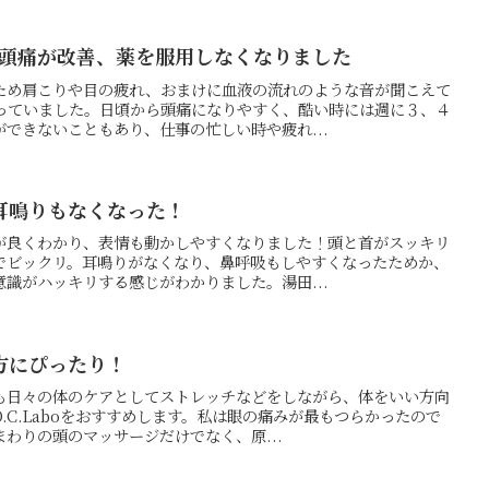
と頭痛が改善、薬を服用しなくなりました
ため肩こりや目の疲れ、おまけに血液の流れのような音が聞こえて
っていました。日頃から頭痛になりやすく、酷い時には週に３、４
できないこともあり、仕事の忙しい時や疲れ...
耳鳴りもなくなった！
が良くわかり、表情も動かしやすくなりました！頭と首がスッキリ
でビックリ。耳鳴りがなくなり、鼻呼吸もしやすくなったためか、
識がハッキリする感じがわかりました。湯田...
方にぴったり！
も日々の体のケアとしてストレッチなどをしながら、体をいい方向
.C.Laboをおすすめします。私は眼の痛みが最もつらかったので
わりの頭のマッサージだけでなく、原...