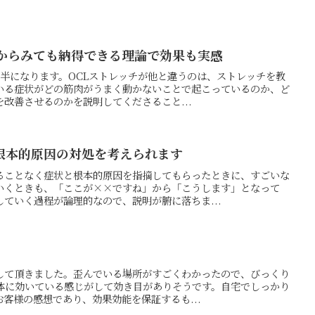
者からみても納得できる理論で効果も実感
年半になります。OCLストレッチが他と違うのは、ストレッチを教
いる症状がどの筋肉がうまく動かないことで起こっているのか、ど
改善させるのかを説明してくださること...
根本的原因の対処を考えられます
ることなく症状と根本的原因を指摘してもらったときに、すごいな
いくときも、「ここが××ですね」から「こうします」となって
ていく過程が論理的なので、説明が腑に落ちま...
して頂きました。歪んでいる場所がすごくわかったので、びっくり
は体に効いている感じがして効き目がありそうです。自宅でしっかり
客様の感想であり、効果効能を保証するも...