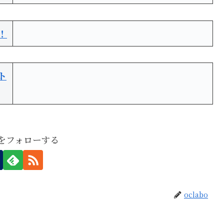
！
ト
boをフォローする
oclabo