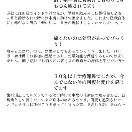
も心も癒されてます
運動には無縁でインドア派の私が、階段を踏み外し靭帯損傷で全治一
ヶ月と診断された時には本当に助けて頂きました。これまで怪我自体
にも縁がなく痛みに弱い私は、自分の現状すらよくわからず……。毎
日強い「むくみ」に悩まされ、松葉杖が外れ池袋の押方先生...
痛くないのに効果があってびっく
り！
痛みも全然ないのに、効果がとてもあってびっくりしました。けい
様 会社員※お客様の感想であり、効果効能を保証するものではあり
ません。同じ症状でお悩みのお客さまの声自分の身体を学びたい方
にぴったり！顎関節症を気にせず、日常生活をこんなにストレス...
３０年以上治療難民でしたが、今
までにない体の回復と変化を感じ
てます
歯列矯正してもズレてくる幼少時代の事故の後遺症の噛み合わせ。自
営業として長くやって来た身体のゆがみやコリ。何度も追突されたこ
とでムチ打ち状態がこり固まってしまった首、その他多数。それらの
症状を30年以上、色々な整体・マッサージ・鍼・ヨガなど...