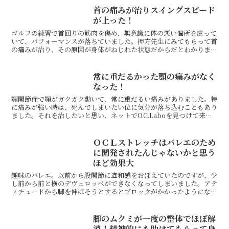
首の痛みが治りスイングスピード
が上った！
ゴルフの練習で首回りの筋肉を傷め、無意識に体の悪い個所を庇って
いて、パフォーマンスが落ちていました。押方先生にみてもらって首
の痛みが治り、その原因が身体がねじれた状態だからだとわかりまし
た。先生に教わったストレッチで関節をほぐすことにより格...
常に重だるかった顎の痛みがなく
なった！
顎関節症で顎がガクガク動いて、常に重だるい痛みがありました。特
に痛みが強い時は、死んでしまいたい位に気分が落ち込むこともあり
ました。それを治したいと思い、ネットでO.C.Laboを見つけて来て
みました。最初は治るか不安でしたが、来るたびにど...
ＯＣＬストレッチはバレエのため
に開発されたんじゃないかと思う
ほど効果大
趣味のバレエ。以前から股関節に違和感をおぼえていたのですが、少
し前から前と横のデヴェロッペができなくなってしまいました。アテ
ィチュードから脚を伸ばそうとするとブロックがかかったようになっ
て足先に力が伝わらない。なに、これどういうこと？……と...
脚のムクミが一度の整体でほぼ解
消！精神的にも助けてもらって身