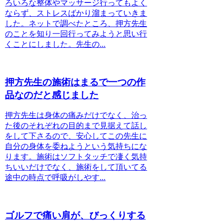
ろいろな整体やマッサージ行ってもよく
ならず、ストレスばかり溜まっていきま
した。ネットで調べたところ、押方先生
のことを知り一回行ってみようと思い行
くことにしました。先生の...
押方先生の施術はまるで一つの作
品なのだと感じました
押方先生は身体の痛みだけでなく、治っ
た後のそれぞれの目的まで見据えて話し
をして下さるので、安心してこの先生に
自分の身体を委ねようという気持ちにな
ります。施術はソフトタッチで凄く気持
ちいいだけでなく、施術をして頂いてる
途中の時点で呼吸がしやす...
ゴルフで痛い肩が、びっくりする