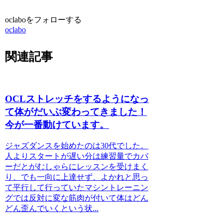
oclaboをフォローする
oclabo
関連記事
OCLストレッチをするようになっ
て体がだいぶ変わってきました！
今が一番動けています。
ジャズダンスを始めたのは30代でした。
人よりスタートが遅い分は練習量でカバ
ーだとがむしゃらにレッスンを受けまく
り、でも一向に上達せず、よかれと思っ
て平行して行っていたマシントレーニン
グでは反対に変な筋肉が付いて体はどん
どん歪んでいくという状...