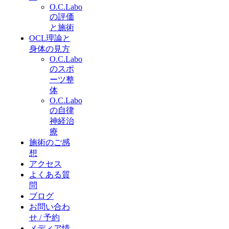
O.C.Labo
の評価
と施術
OCL理論と
身体の見方
O.C.Labo
のスポ
ーツ整
体
O.C.Labo
の自律
神経治
療
施術のご感
想
アクセス
よくある質
問
ブログ
お問い合わ
せ / 予約
メディア情