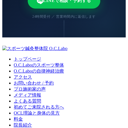
LINEで相談・予約する
24時間受付 ／ 営業時間内に返信します
トップページ
O.C.Laboのスポーツ整体
O.C.Laboの自律神経治療
アクセス
お問い合わせ / 予約
プロ施術家の声
メディア情報
よくある質問
初めてご来院される方へ
OCL理論と身体の見方
料金
院長紹介