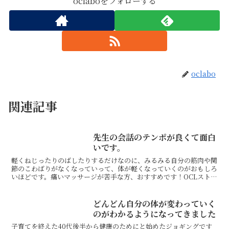
oclaboをフォローする
oclabo
関連記事
先生の会話のテンポが良くて面白
いです。
軽くねじったりのばしたりするだけなのに、みるみる自分の筋肉や関
節のこわばりがなくなっていって、体が軽くなっていくのがおもしろ
いほどです。痛いマッサージが苦手な方、おすすめです！OCLストレ
ッチは難しいストレッチではないので、続けられそうです...
どんどん自分の体が変わっていく
のがわかるようになってきました
子育てを終えた40代後半から健康のためにと始めたジョギングです