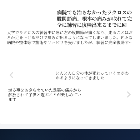
す。施術前と後で、足の細さ・むくみが変わるのにいつもおど...
病院でも治らなかったラクロスの
股関節痛、根本の痛みが取れて完
全に練習に復帰出来るまでに回復
しました
大学でラクロスの練習中に急に左の股関節が痛くなり、走ることはお
ろか足を上げるだけで痛みが出るようになってしまいました。色々な
病院や整体等で施術やリハビリを受けましたが、練習に完全復帰する
までには至らず、練習をやっては休み、やっては休みを繰り...
どんどん自分の体が変わっていくのがわ
かるようになってきました
走る事をあきらめていた足裏の痛みから
解放されて子供と遊ぶことが楽しめてい
ます