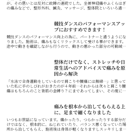
が、その思いとは反対に故障の連続でした。坐骨神経痛やふくらはぎ
の痛みなどで、整形外科、鍼灸、マッサージ、整体院といろいろ通い
ましたが痛みはとれず、このままジョギングを続けて良いも...
競技ダンスのパフォーマンスアッ
プにおすすめできます！
競技ダンスのパフォーマンス向上の為に、パートナーと通うようにな
りました。施術は、痛みもなくリラックスして受ける事ができます。
途中で動きを確認しながら行うので、動きの悪かった部分の可動域が
広がっているのが実感できます。その後踊ってみると、とて...
整体だけでなく、ストレッチや日
常生活へのアドバイスで痛みを原
因から解決
「水泳で全身運動をしているので肩こりや腰痛には無縁…」と思って
いた私に手のしびれがおきたのが４年前…それからは次々と肩こり腰
痛はもちろんのこと背筋の金縛り？にまであってしまい、その度に先
生の施術で助けられました。整体だけでなく、「どうしてそ...
痛みを根本から治してもらえる上
に、足まで細くなりました
いつもお世話になっています。痛かったり、つらかったりする部分だ
けではなく、根本的に、ねじれていたり、バランス悪くなっていた場
所から治してもらえ、施術後は身体が軽くなりますしスッキリしま