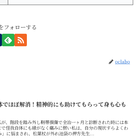
boをフォローする
oclabo
体でほぼ解消！精神的にも助けてもらって身も心も
私が、階段を踏み外し靭帯損傷で全治一ヶ月と診断された時には本
まで怪我自体にも縁がなく痛みに弱い私は、自分の現状すらよくわ
」に悩まされ、松葉杖が外れ池袋の押方先生...