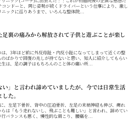
リニック(コーチ)に出会えた！！これが初通院後の正直な感想だ
たテコンドーと、同じ姿勢が続くドライバーという仕事により、激し
ニックに巡りあうまで、いろんな整体院...
た足裏の痛みから解放されて子供と遊ぶことが楽し
のは、3年ほど前に外反母趾・内反小趾になってしまって近くの整
ものばかりで回復の兆しが持てないと思い、知人に紹介してもらい
生は、足の調子はもちろんのこと体の痛い所...
ない」と言われ諦めていましたが、今では日常生活
ました。
けに、左足下骨折、背中の圧迫骨折、左足の末梢神経も伸び、痺れ
からは「もう走れないし、飛ぶことも難しい」と言われ、諦めてい
行バランスも悪く、慢性的な肩こり、腰痛を...