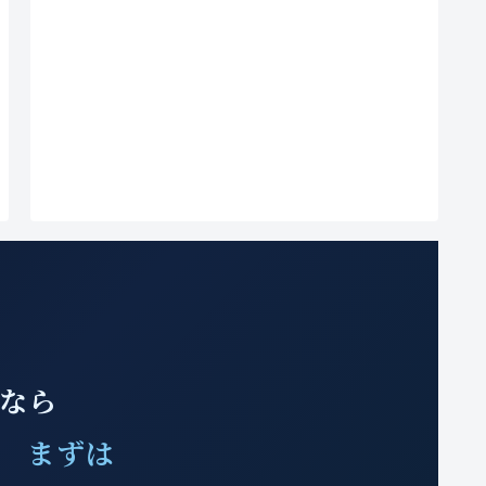
みなら
、 まずは