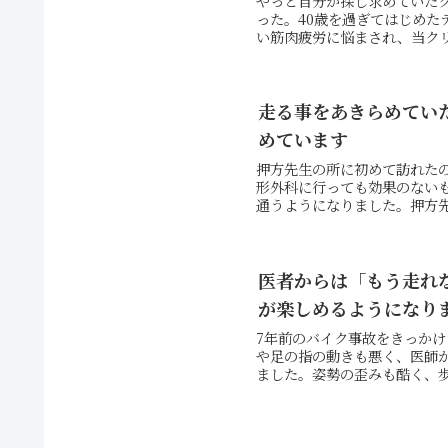
やっと自分が探し求めていたク
った。40歳を過ぎてはじめ
い筋肉疲労に悩まされ、当クリ
走る事をあきらめてい
めています
押方先生の所に初めて訪れた
形外科に行っても効果のない
通うようになりました。押方先
医者からは「もう走れ
が楽しめるようになり
7年前のバイク事故をきっか
や足の指の動きも悪く、医師
ました。姿勢の歪みも酷く、歩