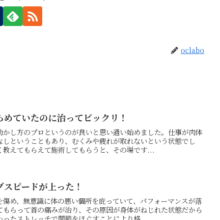
oclabo
らめていたのに治ってビックリ！
動かし方のプロというのが良いと思い通い始めました。仕事が肉体
なしということもあり、むくみや疲れが取れないという状態でし
教えてもらえて施術してもらうと、その場です...
グスピードが上った！
を傷め、無意識に体の悪い個所を庇っていて、パフォーマンスが落
てもらって首の痛みが治り、その原因が身体がねじれた状態だから
ったストレッチで関節をほぐすことにより格...