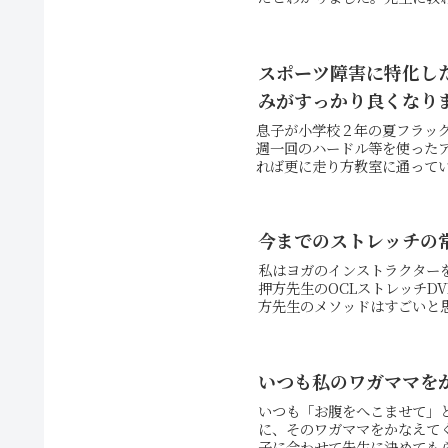
スポーツ障害に特化し
みがすっかり良くなり
息子が小学校２年の夏フラッ
週一回のハードル等を使った
れば更に走り方教室に通ってい
今までのストレッチの
私はヨガのインストラクター
押方先生のOCLストレッチDV
方先生のメソッドはすごいと思
いつも私のワガママを
いつも「お腹をへこませて」
に、そのワガママをかなえて
子に合わせて先生に決めてもら