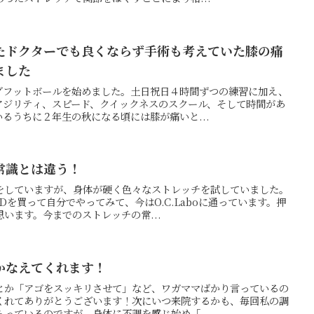
たドクターでも良くならず手術も考えていた膝の痛
ました
グフットボールを始めました。土日祝日４時間ずつの練習に加え、
アジリティ、スピード、クイックネスのスクール、そして時間があ
るうちに２年生の秋になる頃には膝が痛いと...
常識とは違う！
をしていますが、身体が硬く色々なストレッチを試していました。
Dを買って自分でやってみて、今はO.C.Laboに通っています。押
います。今までのストレッチの常...
かなえてくれます！
とか「アゴをスッキリさせて」など、ワガママばかり言っているの
くれてありがとうございます！次にいつ来院するかも、毎回私の調
っているのですが、身体に不調を感じ始め「...