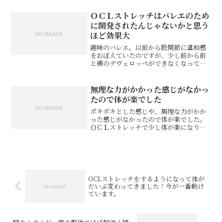
して頂き、頭を整えてもらうと、足の裏
の痛みもとても良くなり、頭や目、首の
ＯＣＬストレッチはバレエのため
痛みまでだいぶ良くなった...
に開発されたんじゃないかと思う
ほど効果大
趣味のバレエ。以前から股関節に違和感
をおぼえていたのですが、少し前から前
と横のデヴェロッペができなくなってし
まいました。アティチュードから脚を伸
ばそうとするとブロックがかかったよう
になって足先に力が伝わらない。なに、
無理な力がかかった感じがなかっ
これどういうこと？……と...
たので体が楽でした
ポキポキとした感じや、無理な力がかか
った感じがなかったので体が楽でした。
ＯＣＬストレッチで少し体が楽になりま
した。どれくらい続くか楽しみです。
H．H様※お客様の感想であり、効果効能
を保証するものではありません。同じ症
状でお悩みのお客さまの声...
OCLストレッチをするようになって体が
だいぶ変わってきました！今が一番動け
ています。