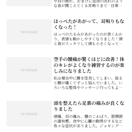
や目の疲れ、おまけに血液の流れのよう
な音が聞こえてくる耳鳴りまで…日常的
になっていました。日頃から頭痛になり
やすく、酷い時には週に３、４日鎮痛剤
を服用しないと我慢ができないこともあ
ほっぺたがあがって、耳鳴りもな
り、仕事の忙しい時や疲れ...
くなった！
ほっぺのたるみがあがったのが良くわか
り、表情も動かしやすくなりました！頭
と首がスッキリして頭も小さくなってい
たのでビックリ。耳鳴りがなくなり、鼻
呼吸もしやすくなったためか、頭がボー
っとしていたのが、意識がハッキリする
空手の腰痛が驚くほどに改善！体
感じがわかりました。湯田...
のキレがよくなり練習するのが楽
しみになりました
私は稽古中に腰を怪我してしまい、座る
と腰が痛くてずっと悩んでいました。い
ろいろな整体やマッサージ行ってもよく
ならず、ストレスばかり溜まっていきま
した。ネットで調べたところ、押方先生
のことを知り一回行ってみようと思い行
頭を整えたら足裏の痛みが良くな
くことにしました。先生の...
りました
頭痛、目の痛み、腰のこわばり、股関節
の違和感、夜中に心臓の動悸がするなど
色々な症状がありました。ジョギングで
足の裏を傷めてから友人にこちらを紹介