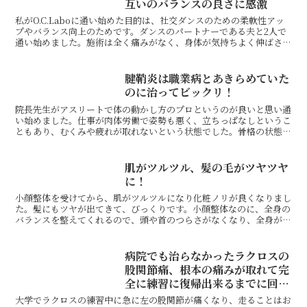
互いのバランスの良さに感激
私がO.C.Laboに通い始めた目的は、社交ダンスのための柔軟性アッ
プやバランス向上のためです。ダンスのパートナーである夫と2人で
通い始めました。施術は全く痛みがなく、身体が気持ちよく伸ばされ
ている感じなので、最初は一体何をされているんだろ...
腱鞘炎は職業病とあきらめていた
のに治ってビックリ！
院長先生がアスリートで体の動かし方のプロというのが良いと思い通
い始めました。仕事が肉体労働で姿勢も悪く、立ちっぱなしというこ
ともあり、むくみや疲れが取れないという状態でした。骨格の状態を
わかりやすく教えてもらえて施術してもらうと、その場です...
肌がツルツル、髪の毛がツヤツヤ
に！
小顔整体を受けてから、肌がツルツルになり化粧ノリが良くなりまし
た。髪にもツヤが出てきて、びっくりです。小顔整体なのに、全身の
バランスを整えてくれるので、頭や首のつらさがなくなり、全身がラ
クになりました！また、食べ過ぎて顔が浮腫むことに悩んで...
病院でも治らなかったラクロスの
股関節痛、根本の痛みが取れて完
全に練習に復帰出来るまでに回復
しました
大学でラクロスの練習中に急に左の股関節が痛くなり、走ることはお