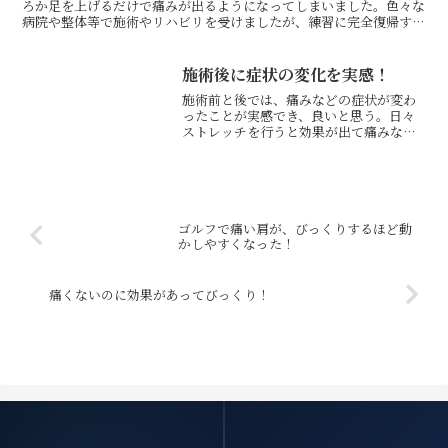
ろか足を上げるだけで痛みが出るようになってしまいました。色々な
病院や整体等で施術やリハビリを受けましたが、練習に完全復帰する
までには至らず、練習をやっては休み、やっては休みを繰り...
施術後に症状の変化を実感！
施術前と後では、痛みなどの症状が変わ
ったことが実感でき、良いと思う。日々
ストレッチを行うと効果が出て痛みなど
が回復するので、日々行っていきたいと
思う。ゴルファーA様 会社員※お客様の
感想であり、効果効能を保証するもので
はありません。
ゴルフで痛い肩が、びっくりするほど動
かしやすくなった！
痛くないのに効果があってびっくり！