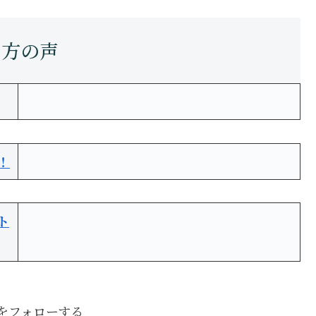
！
ト
boをフォローする