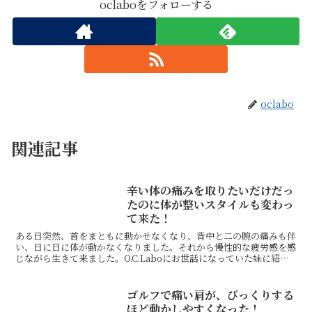
oclaboをフォローする
oclabo
関連記事
辛い体の痛みを取りたいだけだっ
たのに体が整いスタイルも変わっ
て来た！
ある日突然、首をまともに動かせなくなり、背中と二の腕の痛みも伴
い、日に日に体が動かなくなりました。それから慢性的な疲労感を感
じながら生きて来ました。O.C.Laboにお世話になっていた妹に紹介
されたのが、私と押方先生との出会いでした。一回の...
ゴルフで痛い肩が、びっくりする
ほど動かしやすくなった！