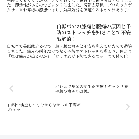
た。即効性があるのでビックリしました。渡部太基様 プロキックボ
クサー※お客様の感想であり、効果効能を保証するものではありませ
ん。同じ症状でお悩みのお客さまの声自分の身体を学びたい...
自転車での膝痛と腰痛の原因と予
防のストレッチを知ることで不安
も解消！
自転車で長距離走るので、膝・腰に痛みと不安を抱えていたので通院
しました。痛みの緩和だけでなく予防のストレッチも教わり、何より
「なぜ痛みが出るのか」「どうすれば予防できるのか」まで体の仕組
みについて知ることが出来たので、不安までも解消されまし...
バレエで身体の変化を実感！ギックリ腰
や膝の痛みも改善。
内科で検査しても分からなかった不調が
治った！