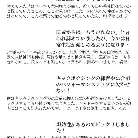
初めて来た時はゴルフで左肩周りが痛く、近くで良い整骨院はないか
と探していたところ、ここを見つけました。力を入れて伸ばすわけで
はないので、こんな感じで治るのかと思っていたら、施術後にはびっ
くりするほど身体を動かしやすくなっていました。自分で出...
医者からは「もう走れない」と言
われ諦めていましたが、今では日
常生活が楽しめるようになりまし
た。
7年前のバイク事故をきっかけに、左足下骨折、背中の圧迫骨折、左
足の末梢神経も伸び、痺れや足の指の動きも悪く、医師からは「もう
走れないし、飛ぶことも難しい」と言われ、諦めていました。姿勢
の歪みも酷く、歩行バランスも悪く、慢性的な肩こり、腰痛を...
キックボクシングの練習や試合前
のパフォーマンスアップに欠かせ
ない！
僕はキックボクシングの試合前に押方先生の施術を受けましたが、ビ
ックリするぐらい体が軽くなりました！シャドーをするといつもの動
きとはまるで別人みたいです。一つ一つ丁寧に施術して頂き、それを
鏡を見て確認すると体の変化がその場でハッキリと分かりま...
即効性があるのでビックリしまし
た！
整体してもらってから、ケガも良くなり練習中の動きも良くなりまし