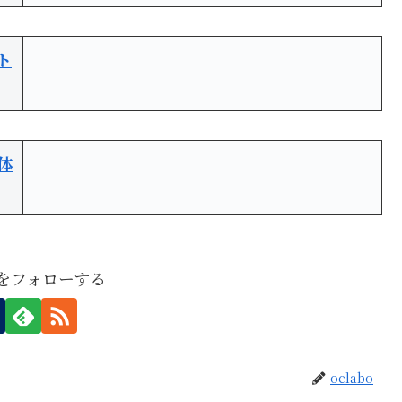
ト
体
boをフォローする
oclabo