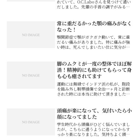
れていて、O.C.Laboさんを見つけて通い
だしました。先輩の手首の調子がみるみ
る良くなって、ついに「痛くなくなっ
た！」と喜んでいる姿を見ていて、ここ
の先生は本物だ！と思いました。私も肩
常に重だるかった顎の痛みがなく
こりがひどくて近所...
なった！
顎関節症で顎がガクガク動いて、常に重
だるい痛みがありました。特に痛みが強
い時は、死んでしまいたい位に気分が落
ち込むこともありました。それを治した
いと思い、ネットでO.C.Laboを見つけて
来てみました。最初は治るか不安でした
脚のムクミが一度の整体でほぼ解
が、来るたびにど...
消！精神的にも助けてもらって身
も心も癒されてます
運動には無縁でインドア派の私が、階段
を踏み外し靭帯損傷で全治一ヶ月と診断
された時には本当に助けて頂きました。
これまで怪我自体にも縁がなく痛みに弱
い私は、自分の現状すらよくわから
ず……。毎日強い「むくみ」に悩まさ
頭痛が楽になって、気付いたら小
れ、松葉杖が外れ池袋の押方先生...
顔になってました
学生時代から頭痛がひどく悩んでいまし
たが、こちらに通うようになってからす
っかり楽になりました。気持ちよく頭や
顔を触られているだけなのに頭痛が治