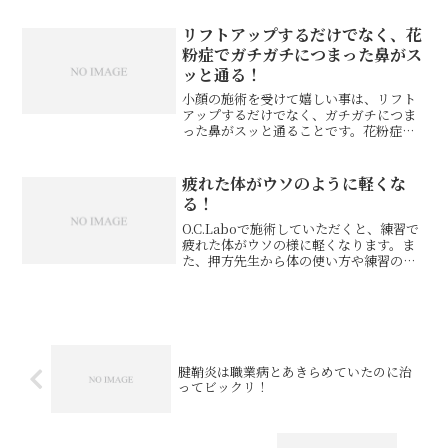
る、それだけでも感動したのに、気付い
たら顔が引き締まって目がぱっちりして
リフトアップするだけでなく、花
る！頭痛を治してもらってい...
粉症でガチガチにつまった鼻がス
ッと通る！
小顔の施術を受けて嬉しい事は、リフト
アップするだけでなく、ガチガチにつま
った鼻がスッと通ることです。花粉症の
私にはとてもありがたいです。おどろく
ことに、先生に「凄く顔が固まっていま
す」と言われる時は、疲れやストレスが
疲れた体がウソのように軽くな
かなりたまっている時なの...
る！
O.C.Laboで施術していただくと、練習で
疲れた体がウソの様に軽くなります。ま
た、押方先生から体の使い方や練習の仕
方などの細かいアドバイスがいただけて
本当にありがたいです。毎回次に来る時
が楽しみです。あるオヤジファイター
様 アマチュア格闘...
腱鞘炎は職業病とあきらめていたのに治
ってビックリ！